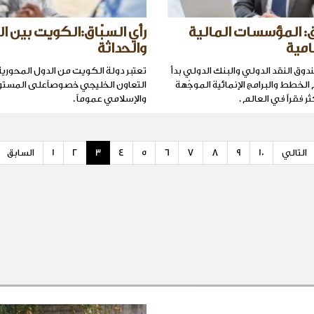
ق: المؤسسات المالية
رأي السبّاق:الكويت بين ال
امية
والحداثة
وق النقد الدولي والبنك الدولي بدأ
تعتبر دولة الكويت من الدول المحور
الخطط والبرامج الإنمائية الموجّهة
التعاون الخليجي خصوصاًعلى المستو
ثر فقراً في العالم .
والإسلامي عموماً .
التالي
10
9
8
7
6
5
4
3
2
1
السابق