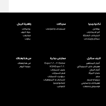
تكنولوجيا
محركات
رفاهية الرجل
بروفايل
مستجدات واختراعات
بوتيكات
آخر الابتكارات
حياة الترف
الشركات الناشئة
مقابلات
نصائح وإرشادات
يخوت
لايف ستايل
معارض دولية
من هنا وهناك
أخبار المشاهير
Expo 2020-21 Dubai
من هنا وهناك
مهرجان كان السينمائي
KSAExpo 2020
صورة اليوم
أخبار الرجل
جنيف للسيارات
خفايا المرأة
قطر للسيارات
سفر
ديترويت للسيارات
سينما و مسرح
للساعات و المجوهرات
مهرجانات و معارض
للتكنولوجيا
موسيقى وحفلات
للقوارب