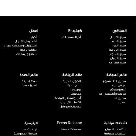
السبّاقون
كوفيد-19
اعمال
سباق الاعمال
آخر المستجدات
أخبار
سباق الاعلام
أشهر رجال الأعمال
سباق الفن
استثمارات وصفقات أعمال
سباق الرياضة
بدايات ناجحة
سباق العلوم
نصائح وإرشادات
سباق الجمال
سباق مختارات
عالم الموضة
عالم الرياضة
عالم الصحة
ستايل هذا الأسبوع
الخيول العربية
صحة و لياقة
عروض أزياء
عالم الكرة
اطباق صحية
اخبار ونصائح
فورمولا 1
ساعات وأكسسوارات
مغامرات
ستايل 101
أخبار ومشاهير الرياضة
عطور
الألعاب الأولمبية
مقابلات وبروفايل
نشاطات مرتقبة
Press Release
الرئيسية
نشاطات الاعمال
News Release
لإعلاناتكم
نشاطات رمضانية
سياسة الخصوصية