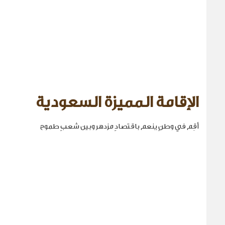
الإقامة المميزة السعودية
أقِم في وطنٍ ينعم باقتصادٍ مزدهر وبين شعبٍ طموح