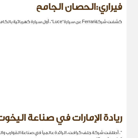
فيراري:الحصان الجامح
كشفت شركةFerrari عن سيارة“Luce”، أول سيارة كهربائية بالكامل في تاريخها.
ريادة الإمارات في صناعة اليخوت
". أطلقت شركة جلف كرافت، الرائدة عالمياً في صناعة القوارب والي