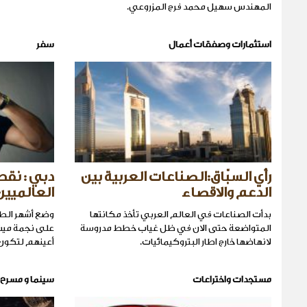
المهندس سهيل محمد فرج المزروعي.
استثمارات وصفقات أعمال
سفر
رأي السبّاق:الصناعات العربية بين
دبي : نق
الدعم والاقصاء
العالميين
بدأت الصناعات في العالم العربي تأخذ مكانتها
وضع أشهر الطه
المتواضعة حتى الان في ظل غياب خطط مدروسة
على نجمة ميش
لانهاضها خارج اطار البتروكيمائيات.
أعينهم لتكون
مستجدات واختراعات
سينما و مسرح