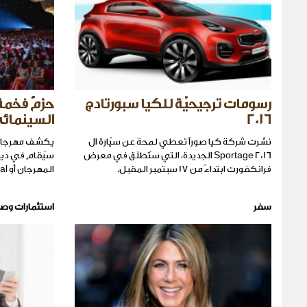
رسومات ترجيحيّة للكيا سبورتادج
حزمٌ فخمة
2016
السينمائي 
نشرت شركة كيا صوراً تعطي لمحة عن سيّارة ال
يكشف مهرجان 
Sportage 2016 الجديدة، التي ستُطلَق في معرض
سيُقام في دي
فرانكفورت ابتداءً من 17 سبتمبر المقبل.
المهرجان أو Friends of the Festival.
سفر
استثمارات وص