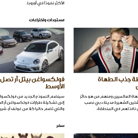
الأكثر نفوذاً في أوروبا.
مستجدات واختراعات
طة جذب الطهاة
فولكسواغن بيتل آر تصل 
الأوسط
اة العالميين ومنهم من هو حائز
سينضم النموذج الجديد من فولكسواغن
لين الشهيرة مدينة دبي نصب
إلى تشكيلة طرازات فولكسواغن آر ال
 نافذتهم في المنطقة.
والتي تضم حاليا كلا من غولف آر، شيروك
سفر