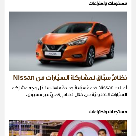
مستجدات واختراعات
نظامٌ سبّاق لمشاركة السيّارات من Nissan
أعلنت Nissan خدمةً سبّاقةً جديدةً منها، ستبدّل وجه مشاركة
السيّارات التقليديّة من خلال نظامٍ رقميًّ غير مسبوق.
مستجدات واختراعات