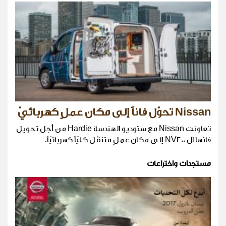
Nissan تحوّل فاناً إلى مكان عملٍ كهربائيّ
تعاونت Nissan مع ستوديو الهندسة Hardie من أجل تحويل
فانها ال NV200 إلى مكان عملٍ متنقّل كليّاً كهربائيّاً.
مستجدات واختراعات