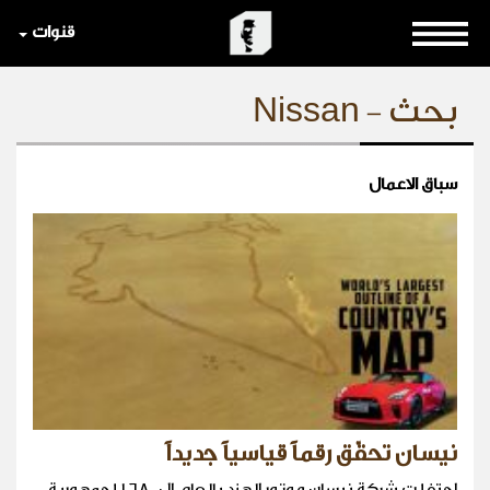
قنوات
بحث - Nissan
سباق الاعمال
نيسان تحقّق رقماً قياسياً جديداً
احتفلت شركة نيسان موتور الهند بالعام ال-٦٨ للجمهورية