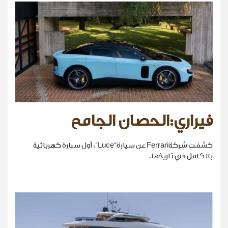
فيراري:الحصان الجامح
كشفت شركةFerrari عن سيارة“Luce”، أول سيارة كهربائية
بالكامل في تاريخها.