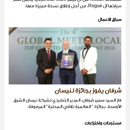
سيّارتها ال Rogue، من أجل إطلاق نسخة مميّزة منها.
سباق الاعمال
شرفان يفوز بجائزة لنيسان
فاز السيد سمير شرفان، المدير التنفيذي لشركة نيسان الشرق
الأوسط، بجائزة " العالمية تلاقي المحلية" المرموقة.
مستجدات واختراعات