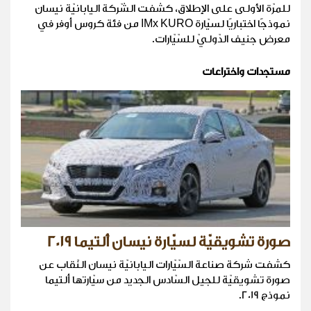
للمرّة الأولى على الإطلاق، كشفت الشّركة اليابانيّة نيسان
نموذجًا اختباريًا لسيّارة IMx KURO من فئة كروس أوفر في
معرض جنيف الدّوليّ للسّيّارات.
مستجدات واختراعات
صورة تشويقيّة لسيّارة نيسان ألتيما 2019
كشفت شركة صناعة السّيّارات اليابانيّة نيسان النّقاب عن
صورة تشويقيّة للجيل السّادس الجديد من سيّارتها ألتيما
نموذج 2019.