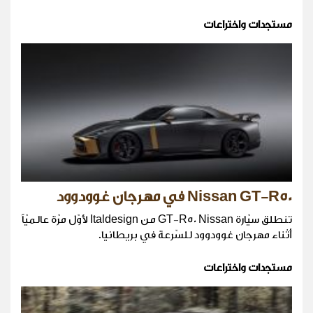
مستجدات واختراعات
Nissan GT-R50 في مهرجان غوودوود
تنطلق سيّارة GT-R50 Nissan من Italdesign لأوّل مرّة عالميّاً
أثناء مهرجان غوودوود للسّرعة في بريطانيا.
مستجدات واختراعات