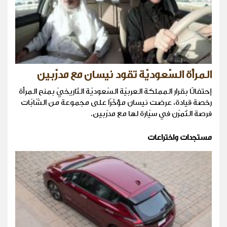
المرأة السّعوديّة تقود نيسان مع مدرّبين
إحتفالًا بقرار المملكة العربيّة السّعوديّة التّاريخيّ بمنح المرأة
رخصة قيادة، عرضت نيسان مؤخّرًا على مجموعة من الشّابّات
فرصة التّمرّن في سيّارة لها مع مدرّبين.
مستجدات واختراعات