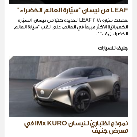
LEAF من نيسان "سيّارة العالم الخضراء"
حصلت سيّارة LEAF 2018 الجديدة كليّاً من نيسان، السيّارة
الكهربائيّة الأكثر مبيعاً في العالم، على لقب "سيّارة العالم
الخضراء ل2018".
جنيف للسيارات
نموذج اختباريّ لنيسان IMx KURO في
معرض جنيف