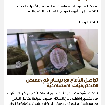
عقدت السعودية اتفاقا سبّاقا مع عدد من الأطراف اليابانية
لتنفيذ أول مشروع تجريبي للسيارات الكهربائية.
للتكنولوجيا
تواصل الدّماغ مع نيسان في معرض
الالكترونيّات الاستهلاكيّة
تكشف شركة نيسان النّقاب عن الأبحاث الّتي تمكّن السّيّارات
من تفسير إشارات دماغ السّائق، معيدة صياغة تفاعل النّاس
مع سيّاراتها، وذلك في معرض الالكترونيّات الاستهلاكيّة لعام