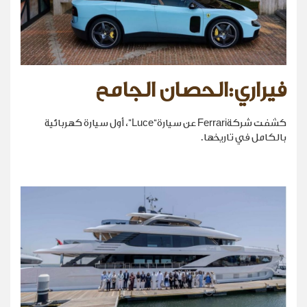
فيراري:الحصان الجامح
كشفت شركةFerrari عن سيارة“Luce”، أول سيارة كهربائية
بالكامل في تاريخها.