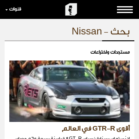
قنوات
بحث - Nissan
مستجدات واختراعات
أقوى GTR-R في العالم
لا يُستهان بسيّارة نيسان GT-R القياسيّة بسعة 565 حصان