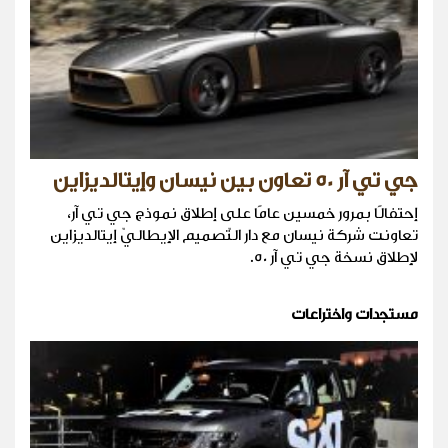
جي تي آر 50 تعاون بين نيسان وإيتالديزاين
إحتفالًا بمرور خمسين عامًا على إطلاق نموذج جي تي آر،
تعاونت شركة نيسان مع دار التّصميم الإيطاليّ إيتالديزاين
لإطلاق نسخة جي تي آر 50.
مستجدات واختراعات