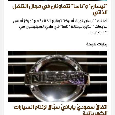
"نيسان" و"ناسا" تتعاونان في مجال التنقل
الذاتي
أعلنت "نيسان نورث أميركا" توقيع اتفاقية مع "مركز أميس
للأبحاث" التابع لوكالة "ناسا" في وادي السيليكون في
كاليفورنيا.
بدايات ناجحة
اتفاقٌ سعوديّ يابانيّ سبّاق لإنتاج السيارات
الكهربائية