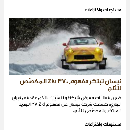
مستجدات واختراعات
نيسان تبتكر مفهوم 370 Zki المخصّص
للثّلج
ضمن فعاليّات معرض شيكاغو للسّيّارات الّذي عقد في فبراير
الجاري، كشفت شركة نيسان عن مفهوم 370Zki الجديد
المبتكَر والمخصّص للثّلج.
مستجدات واختراعات