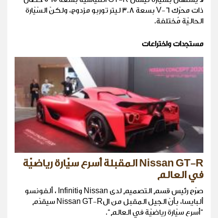
ذات محرّك V-6 بسعة 3.8 ليتر توربو مزدوج، ولكنّ السّيّارة
الحاليّة مُختلفة.
مستجدات واختراعات
Nissan GT-R المقبلة أسرع سيّارة رياضيّة
في العالم
صرّح رئيس قسم التصميم لدى Nissan وInfiniti ، ألفونسو
ألبايسا، بأنّ الجيل المقبل من الNissan GT-R سيقدّم
"أسرع سيّارة رياضيّة في العالم".