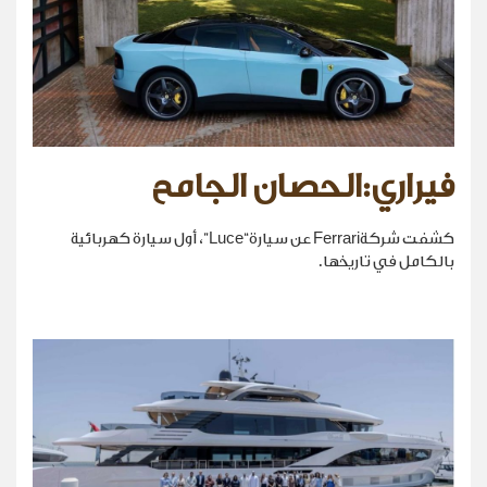
فيراري:الحصان الجامح
كشفت شركةFerrari عن سيارة“Luce”، أول سيارة كهربائية
بالكامل في تاريخها.