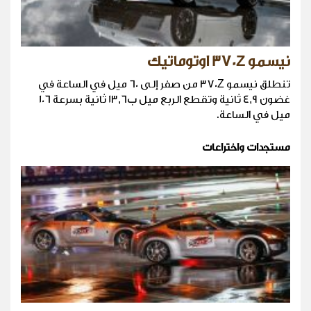
نيسمو 370Z اوتوماتيك
تنطلق نيسمو 370Z من صفر إلى 60 ميل في الساعة في
غضون 4,9 ثانية وتقطع الربع ميل ب13,6 ثانية بسرعة 106
ميل في الساعة.
مستجدات واختراعات