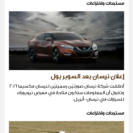
مستجدات واختراعات
إعلان نيسان بعد السوبر بول
أطلقت شركة نيسان صورتيْن رسميتيْن لنيسان مكسيما 2016
وتقول أن المعلومات ستكون متاحة في معرض نيويورك
للسيارات في نيسان-أبريل.
مستجدات واختراعات