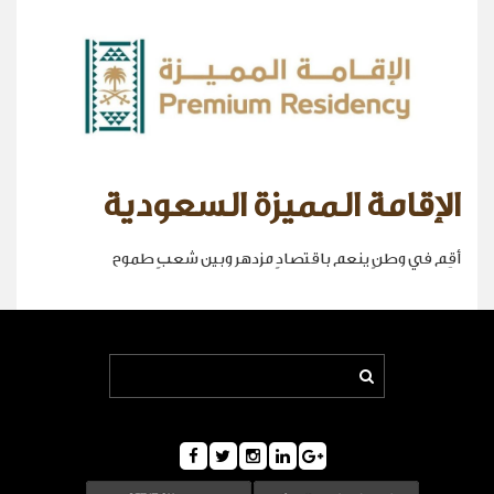
الإقامة المميزة السعودية
أقِم في وطنٍ ينعم باقتصادٍ مزدهر وبين شعبٍ طموح