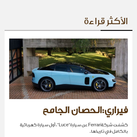
الأكثر قراءة
فيراري:الحصان الجامح
كشفت شركةFerrari عن سيارة“Luce”، أول سيارة كهربائية
بالكامل في تاريخها.