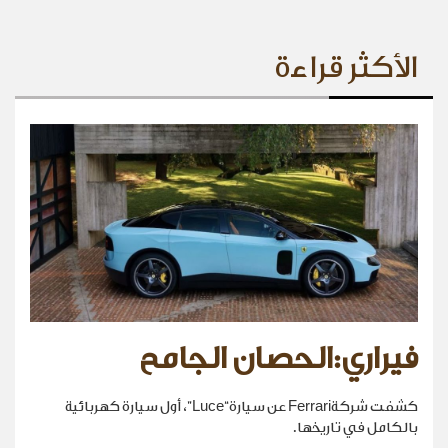
الأكثر قراءة
فيراري:الحصان الجامح
كشفت شركةFerrari عن سيارة“Luce”، أول سيارة كهربائية
بالكامل في تاريخها.