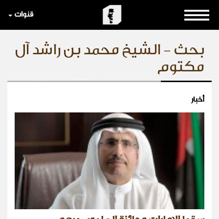
قنوات
بحث - الشيخ محمد بن راشد آل
مكتوم
أخبار