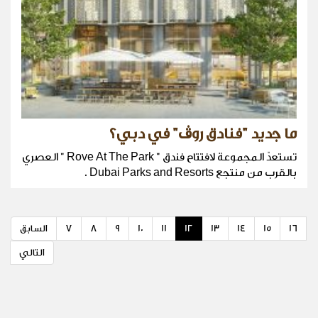
ما جديد "فنادق روڤ" في دبي؟
تستعدّ المجموعة لافتتاح فندق " Rove At The Park " العصري
بالقرب من منتجع Dubai Parks and Resorts .
16
15
14
13
12
11
10
9
8
7
السابق
التالي