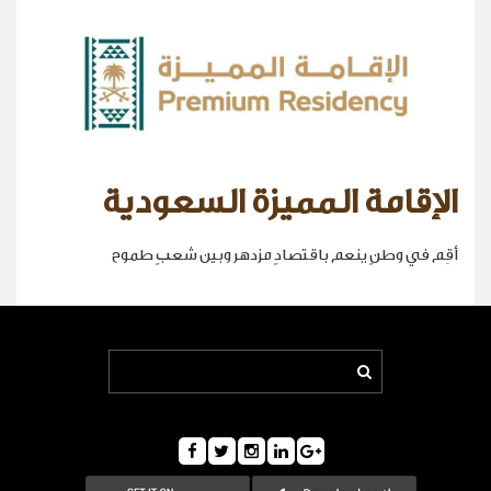
الإقامة المميزة السعودية
أقِم في وطنٍ ينعم باقتصادٍ مزدهر وبين شعبٍ طموح