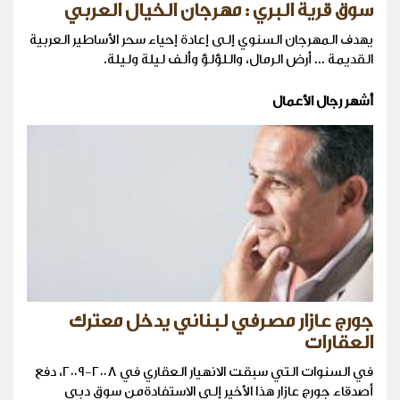
سوق قرية البري : مهرجان الخيال العربي
يهدف المهرجان السنوي إلى إعادة إحياء سحر الأساطير العربية
القديمة ... أرض الرمال، واللؤلؤ وألف ليلة وليلة.
أشهر رجال الأعمال
جورج عازار مصرفي لبناني يدخل معترك
العقارات
في السنوات التي سبقت الانهيار العقاري في ٢٠٠٨-٢٠٠٩، دفع
أصدقاء جورج عازار هذا الأخير إلى الاستفادةمن سوق دبي