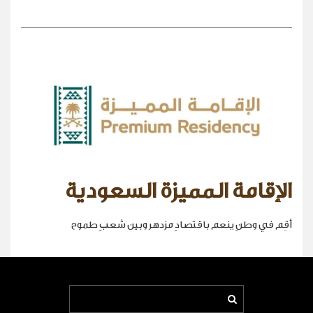
الإقامة المميزة السعودية
أقِم في وطنٍ ينعم باقتصادٍ مزدهر وبين شعبٍ طموح