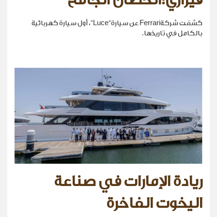
فيراري:الحصان الجامح
كشفت شركةFerrari عن سيارة“Luce”، أول سيارة كهربائية
بالكامل في تاريخها.
ريادة الإمارات في صناعة
اليخوت الفاخرة