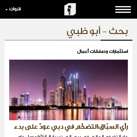
قنوات
بحث - أبو ظبي
استثمارات وصفقات أعمال
رأي السبّاق:التضخّم في دبي عودٌ على بدء
عاد التضخم المالي في دبي الى نسبة 4.9%كمعدل عام