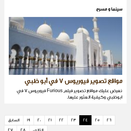
سينما و مسرح
مواقع تصوير فيوريوس ٧ في أبو ظبي
نعرض عليك مواقع تصوير فيلم Furious فيوريوس ٧ في
ابوظبي وكيفية العثور عليها.
26
25
24
23
22
21
20
19
السابق
التالي
28
27