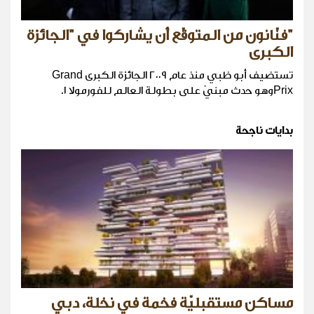
"فنّانون من المتوقّع أن يشاركوا في "الجائزة
الكبرى
تستضيف أبو ظبي منذ عام ٢٠٠٩ الجائزة الكبرى Grand
Prixوهو حدث مبنيّ على بطولة العالم للفورمولا ١.
بدايات ناجحة
مساكن مستقبليّة فخمة في نخلة، دبي