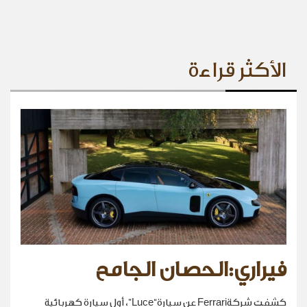
الأكثر قراءة
فيراري:الحصان الجامح
كشفت شركةFerrari عن سيارة“Luce”، أول سيارة كهربائية