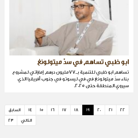
ابو ظبي تساهم في سدّ ميتولونغ
تساهم ابو ظبي للتنمية بـ77مليون درهم إماراتي لمشروع
بناء سدّ ميتولونغ في في ليسوتو في جنوب أفريقيا الذي
سيروي المنطقة حتى 2025.
22
21
20
19
18
17
16
15
14
السابق
التالي
23