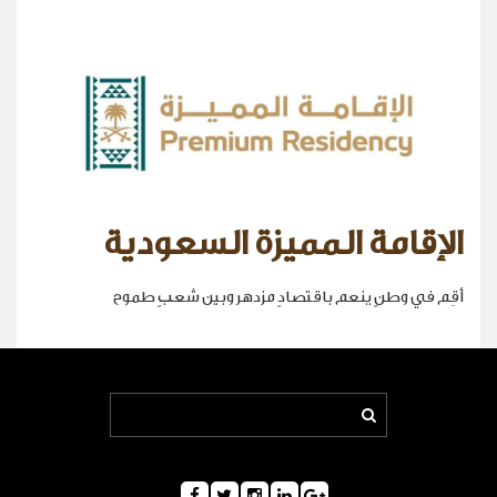
الإقامة المميزة السعودية
أقِم في وطنٍ ينعم باقتصادٍ مزدهر وبين شعبٍ طموح