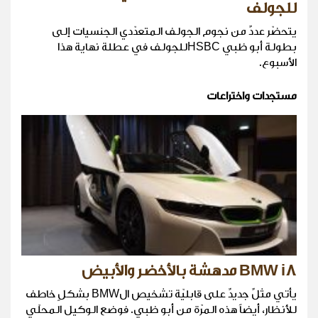
للجولف
يتحضّر عددٌ من نجوم الجولف المتعدّدي الجنسيات إلى
بطولة أبو ظبي HSBCللجولف في عطلة نهاية هذا
الأسبوع.
مستجدات واختراعات
BMW i8 مدهشة بالأخضر والأبيض
يأتي مثلٌ جديدٌ على قابليّة تشخيص الBMW بشكلٍ خاطف
للأنظار، أيضاً هذه المرّة من أبو ظبي. فوضع الوكيل المحلّي