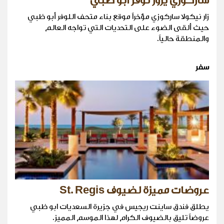
ساركوزي يزور لوفر ابو ظبي
زار نيكولا ساركوزي مؤخراً موقع بناء متحف اللوفر أبو ظبي
حيث ألقى الضوء على التحديات التي تواجه العالم
والمنطقة حالياً.
سفر
عروضات مميزة لضيوف St. Regis
يطلق فندق ساينت ريجيس في جزيرة السعديات ابو ظبي
عروضاً تليق بالضيوف الكرام لهذا الموسم المميز.