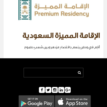
الإقامة المميزة السعودية
أقِم في وطنٍ ينعم باقتصادٍ مزدهر وبين شعبٍ طموح