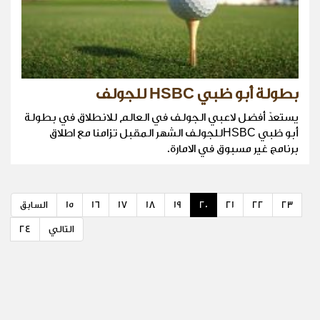
بطولة أبو ظبي HSBC للجولف
يستعدّ أفضل لاعبي الجولف في العالم للانطلاق في بطولة
أبو ظبي HSBCللجولف الشهر المقبل تزامنا مع اطلاق
برنامج غير مسبوق في الامارة.
23
22
21
20
19
18
17
16
15
السابق
التالي
24