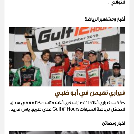
التوالي .
أخبار ومشاهير الرياضة
فيراري تهيمن في أبو ظبي
حقّقت فيراري ثلاثة انتصارات في ثلاث فئات مختلفة في سباق
التحمّل لرياضة السياراتGulf 12 Hours على طريق ياس مارينا.
اخبار ونصائح