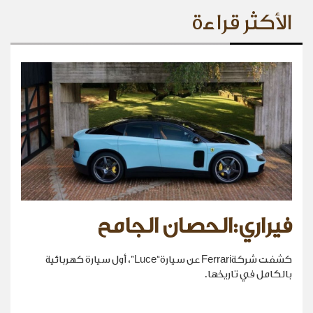
الأكثر قراءة
فيراري:الحصان الجامح
كشفت شركةFerrari عن سيارة“Luce”، أول سيارة كهربائية
بالكامل في تاريخها.