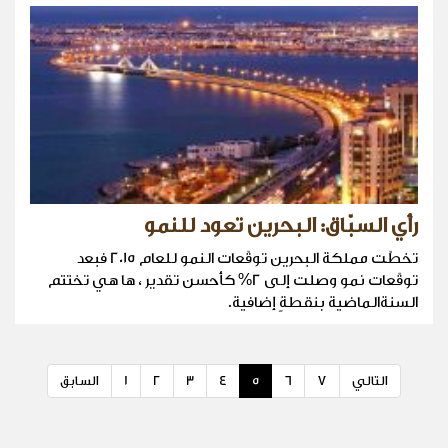
رأي السبّاق: البحرين تعود للنمو
تخطّت مملكة البحرين توقّعات النمو للعام 2015 فبعد
توقّعات نمو وصلت إلى 2% كأحسن تقدير ، ها هي تختتم
السنةالماضية بنقطةٍ إضافية.
التالي
7
6
5
4
3
2
1
السابق