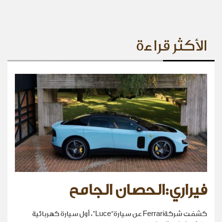
الأكثر قراءة
فيراري:الحصان الجامح
كشفت شركةFerrari عن سيارة“Luce”، أول سيارة كهربائية