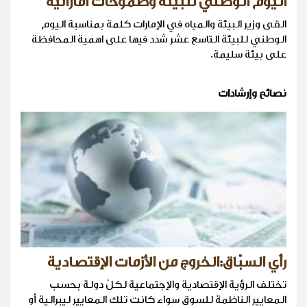
اليوم الوطني للبيئة وطموحاتٌ اماراتية
القى وزير البيئة والمياه في الإمارات كلمة بمناسبة اليوم
الوطني للبيئة التاسع عشر شدد فيها على اهمية المحافظة
على بيئة سليمة.
نصائح وإرشادات
رأي السبّاق:الخروج من الأزمات الإقتصادية
تختلف الرؤية الإقتصادية والإجتماعية لكلّ دولة بحسب
المعايير الناظمة للسوق سواء كانت تلك المعايير ليبرالية أو