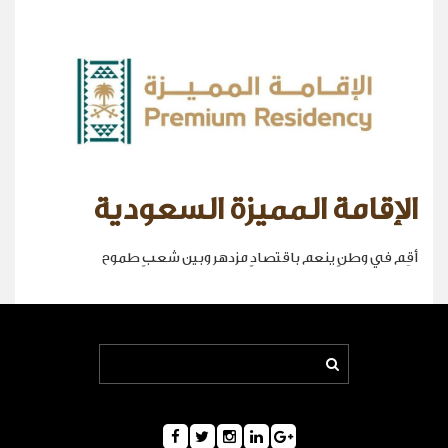
الإقامة المميزة السعودية
أقِم في وطنٍ ينعم باقتصادٍ مزدهر وبين شعبٍ طموح