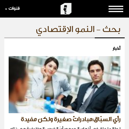
قنوات
بحث - النمو الإقتصادي
أخبار
رأي السبّاق:مبادراتٌ صغيرة ولكن مفيدة
لطالما علق في أذهان الجمهور أنّ الفرص الوظيفية هي نتاج