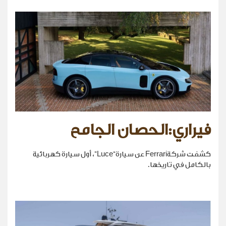
فيراري:الحصان الجامح
كشفت شركةFerrari عن سيارة“Luce”، أول سيارة كهربائية
بالكامل في تاريخها.