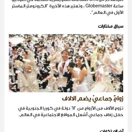
ساعة Globemaster ، وتعتبر هذه الأخيرة "الكرونومتر الماستر
الأول في العالم".
سباق مختارات
زواجٌ جماعيّ يضم الالاف
تزوج الألاف من الأزواج من 62 دولة في كوريا الجنوبية في
حفل زفاف جماعي أشعل المواقع الاجتماعية في العالم.
آخر الابتكارات