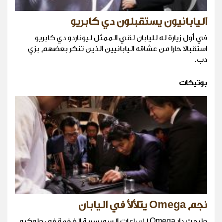
اليابانيون يستقبلون دي كابريو
في أول زيارة له لليابان لقي الممثل ليوناردو دي كابريو
استقبالا حارا من عشاقه اليابانيين الذين تنكر بعضهم بزي
دب.
بوتيكات
نجم Omega يتلألأ في اليابان
طرحت دار Omega للساعات السويسرية الفخمة في طوكيو