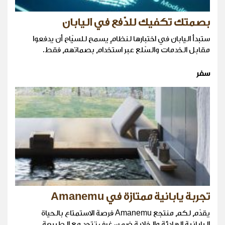
بصمتك تكفيك للدّفع في اليابان
ستبدأ اليابان في اختبارها لنظامٍ يسمح للسيّاح أن يدفعوا
مقابل الخدمات والسّلع عبر استخدام بصماتهم فقط.
سفر
تجربة يابانية ممتازة في Amanemu
يقدّم لكم منتجع Amanemu فرصة الاستمتاع بالحياة
اليابانية الهادئة والخلابة ضمن غرف تتحد مع الطبيعة .