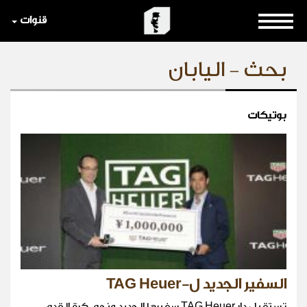
قنوات
بحث - اليابان
بوتيكات
السفير الجديد ل-TAG Heuer
تستقبل دار TAG Heuer سفيرها الجديد ونجم كرة القدم