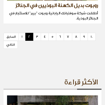
روبوت بديل الكهنة البوذيين في الجنائز
أطلقت شركة سوفتبانك اليابانية روبوت "بيبر" للاستئجار في
الجنائز البوذية.
10
9
8
7
6
5
4
3
2
1
السابق
التالي
الأكثر قراءة