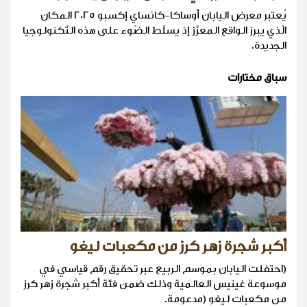
يُعتبر معرض اليابان أوساكا-كانساي إكسبو 2025 المكان
الّذي يبرز الواقع المعزّز إذ يسلّط الضّوء على هذه التّكنولوجيا
الجديدة.
سباق مختارات
أكبر شجرة زهر كرز من مكعبات ليغو
(احتفلت اليابان بموسم الربيع عبر تحقيق رقم قياسي في
موسوعة غينيس العالمية وذلك ضمن فئة أكبر شجرة زهر كرز
من مكعبات ليغو (مدعومة.