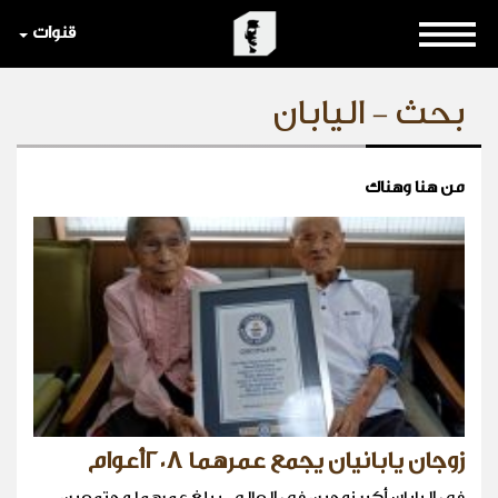
قنوات
بحث - اليابان
من هنا وهناك
زوجان يابانيان يجمع عمرهما ٢٠٨أعوام
في اليابان أكبر زوجين في العالم، يبلغ عمرهما مجتمعين