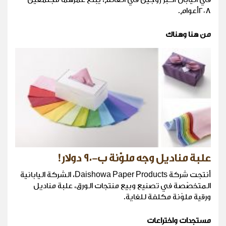
٢٠٨أعوام.
من هنا وهناك
علبة مناديل وجه ملوّنة ب-٩٠ دولار!
أنتجت شركة Daishowa Paper Products، الشركة اليابانية
المتخصّصة في تصنيع وبيع منتجات الورق، علبة مناديل
ورقية ملوّنة مكلفة للغاية.
مستجدات واختراعات