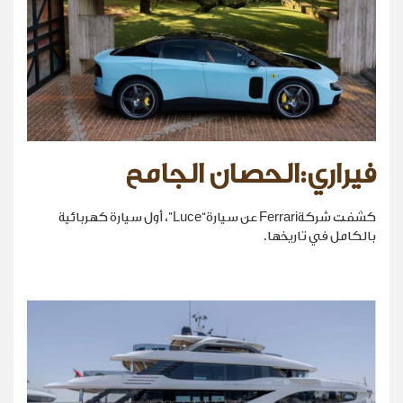
فيراري:الحصان الجامح
كشفت شركةFerrari عن سيارة“Luce”، أول سيارة كهربائية
بالكامل في تاريخها.