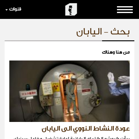
قنوات
بحث - اليابان
من هنا وهناك
عودة النشاط النووي الى اليابان
بدأت كيوشو إلكتريك اليابانية إعادة تشغيل مفاعل سينداي