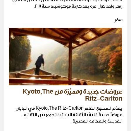
رقم واحد لاول مرة بعد كارثة فوكوشيما سنة 2011.
سفر
عروضات جديدة ومميّزة من Kyoto,The
Ritz-Carlton
يقدّم المنتجع الفاخر Kyoto,The Ritz-Carlton في اليابان
عروضاً جديدةً غنيةً بالثقافة اليابانية تجمع بين التقاليد
القديمة والفخامة العصرية .