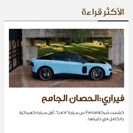
الأكثر قراءة
فيراري:الحصان الجامح
كشفت شركةFerrari عن سيارة“Luce”، أول سيارة كهربائية
بالكامل في تاريخها.