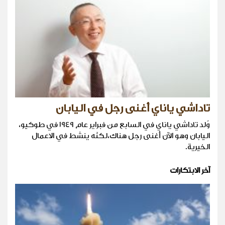
تاداشي ياناي أغنى رجل في اليابان
وُلد تاداشي ياناي في السابع من فبراير عام ١٩٤٩ في طوكيو،
اليابان وهو الآن أغنى رجل هناك،لكنّه ينشط في الاعمال
الخيرية.
آخر الابتكارات