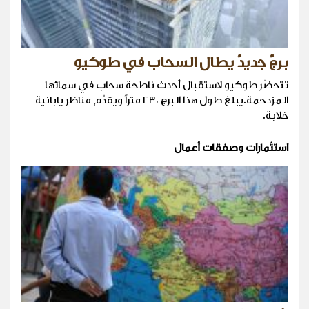
برجٌ جديدٌ يطال السحاب في طوكيو
تتحضّر طوكيو لاستقبال أحدث ناطحة سحاب في سمائها
المزدحمة.يبلغ طول هذا البرج ٢٣٠ متراً ويقدّم مناظر يابانية
خلابة.
استثمارات وصفقات أعمال