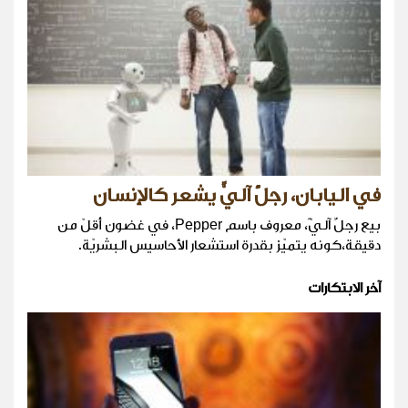
في اليابان، رجلٌ آليٌّ يشعر كالإنسان
بيع رجلٌ آليًّ، معروف باسم Pepper، في غضون أقلّ من
دقيقة،كونه يتميّز بقدرة استشعار الأحاسيس البشريّة.
آخر الابتكارات