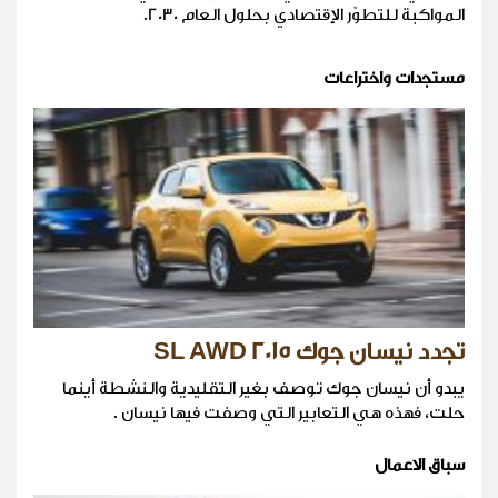
المواكبة للتطوّر الإقتصادي بحلول العام 2030.
مستجدات واختراعات
تجدد نيسان جوك SL AWD 2015
يبدو أن نيسان جوك توصف بغير التقليدية والنشطة أينما
حلت، فهذه هي التعابير التي وصفت فيها نيسان .
سباق الاعمال