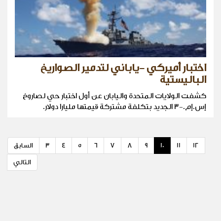
اختبار أميركي -ياباني لتدمير الصواريخ
الباليستية
كشفت الولايات المتحدة واليابان عن أول اختبار حي لصاروخ
إس.إم.-3 الجديد بتكلفة مشتركة قيمتها مليارا دولار.
12
11
10
9
8
7
6
5
4
3
السابق
التالي