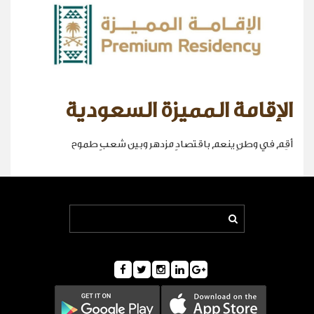
الإقامة المميزة السعودية
أقِم في وطنٍ ينعم باقتصادٍ مزدهر وبين شعبٍ طموح