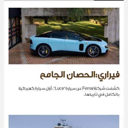
فيراري:الحصان الجامح
كشفت شركةFerrari عن سيارة“Luce”، أول سيارة كهربائية
بالكامل في تاريخها.