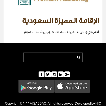
الإقامة المميزة السعودية
أقِم في وطنٍ ينعم باقتصادٍ مزدهر وبين شعبٍ طموح
Copyright © 2026 Al SABBAQ. All rights reserved. Developed by HIC