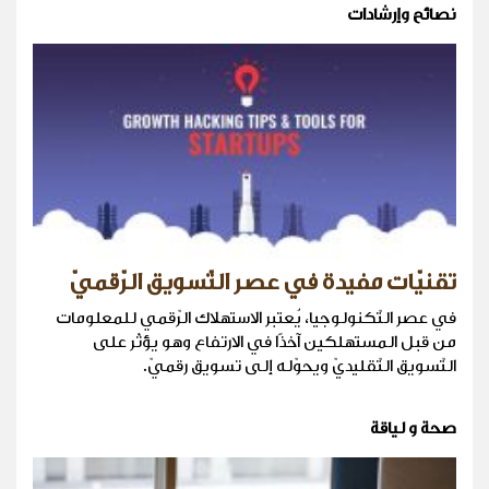
نصائح وإرشادات
تقنيّات مفيدة في عصر التّسويق الرّقميّ
في عصر التّكنولوجيا، يُعتبر الاستهلاك الرّقمي للمعلومات
من قبل المستهلكين آخذًا في الارتفاع وهو يؤثّر على
التّسويق التّقليديّ ويحوّله إلى تسويق رقميّ.
صحة و لياقة