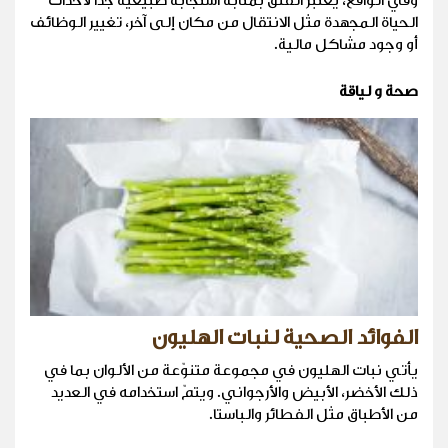
وفي الواقع، يُعتَبَر القلق بمثابة استجابة طبيعية جدًّا لأحداث
الحياة المجهدة مثل الانتقال من مكان إلى آخر، تغيير الوظائف
أو وجود مشاكل مالية.
صحة و لياقة
الفوائد الصحية لنبات الهليون
يأتي نبات الهليون في مجموعة متنوّعة من الألوان بما في
ذلك الأخضر، الأبيض والأرجواني. ويتمّ استخدامه في العديد
من الأطباق مثل الفطائر والباستا.