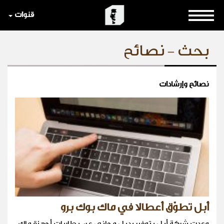
قنوات
بحث - نصائح
نصائح وإرشادات
أبل تطوّق أعطالا في ماك بوك برو
وعدت شركة أبل بتوفير بديل مجاني عن بطاريات أجهزة ماك