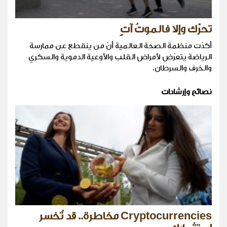
تحرّك وإلا فالموتُ آتٍ
أكدّت منظمة الصحة العالمية أنّ من ينقطع عن ممارسة
الرياضة يتعرّض لأمراض القلب والأوعية الدموية والسكري
والخرف والسرطان.
نصائح وإرشادات
Cryptocurrencies مخاطرة.. قد تُخسر