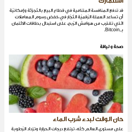
استثمارك
قد تدفع المنافسة المتنامية في قطاع البيع بالتّجزئة وإمكانيّة
أن تساعد العملة الرّقميّة التّجّار في خفض رسوم المعاملات
الّتي تقترب من هوامش الرّبح، على استبدال بطاقات الائتمان
بـBitcoin.
صحة و لياقة
حان الوقت لبدء شرب الماء
على مستوى العالم كلّه، ترتفع درجات الحرارة وتزداد الرّطوبة