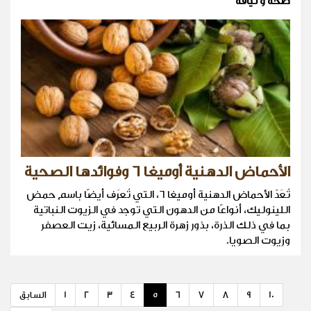
صحة و لياقة
الأحماض الدهنية أوميغا ٦ وفوائدها الصحية
تُعَدّ الأحماض الدهنية أوميغا ٦، التي تُعرَف أيضًا باسم حمض
اللينوليك، أنواعًا من الدهون التي توجد في الزيوت النباتية
بما في ذلك الذرة، بذور زهرة الربيع المسائية، زيت العصفر
وزيوت الصويا.
10
9
8
7
6
5
4
3
2
1
السابق