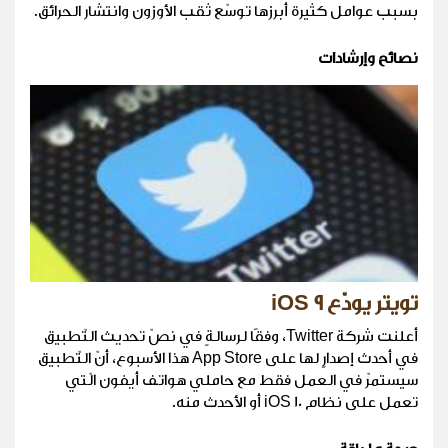
بسبب عوامل كثيرة أبرزها توسّع ثقب الأوزون وانتشار الحرائق.
نصائح وإرشادات
تويتر يودّع iOS 9
أعلنت شركة Twitter، وفقًا لرسالةٍ في نصّ تحديث التّطبيق
في أحدث إصدارٍ لها على App Store هذا الأسبوع، أنّ التّطبيق
سيستمرّ في العمل فقط مع حاملي هواتف أيفون الّتي
تعمل على نظام iOS 10 أو الأحدث منه.