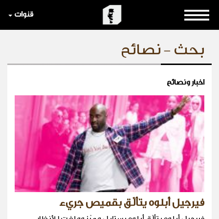
قنوات
بحث - نصائح
اخبار ونصائح
فيرجيل أبلوه يتألّق بقميص جريء
فيرجيل أبلوه يتألّق أبلوه بستايل مميّز وملفت للأنظار.