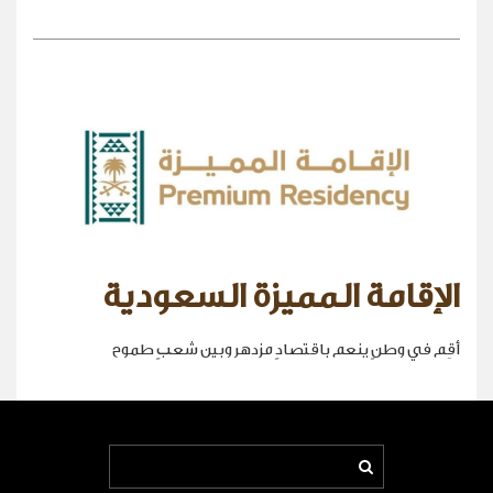
الإقامة المميزة السعودية
أقِم في وطنٍ ينعم باقتصادٍ مزدهر وبين شعبٍ طموح