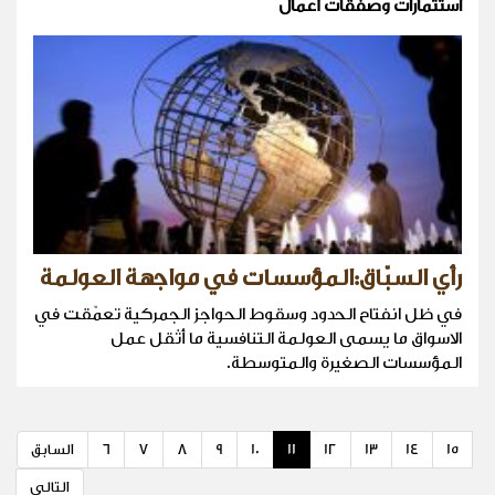
استثمارات وصفقات أعمال
رأي السبّاق:المؤسسات في مواجهة العولمة
في ظل انفتاح الحدود وسقوط الحواجز الجمركية تعمّقت في
الاسواق ما يسمى العولمة التنافسية ما أثقل عمل
المؤسسات الصغيرة والمتوسطة.
15
14
13
12
11
10
9
8
7
6
السابق
التالي