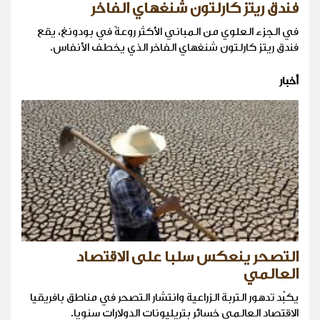
فندق ريتز كارلتون شنغهاي الفاخر
في الجزء العلوي من المباني الأكثر روعةً في بودونغ، يقع
فندق ريتز كارلتون شنغهاي الفاخر الذي يخطف الأنفاس.
أخبار
التصحر ينعكس سلبا على الاقتصاد
العالمي
يكبِّد تدهور التربة الزراعية وانتشار التصحر في مناطق بافريقيا
الاقتصاد العالمي خسائر بتريليونات الدولارات سنويا.