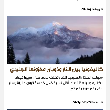
من هنا وهناك
كاليفونيا بين النار وذوبان مخزونها الجليدي
سجلت الكتل الجليدية التي تغلف قمم جبال سييرا نيفادا
بكاليفورنيا هذا العام أقل نسبة خلال خمسة قرون ما يؤثر سلبا
على المخزون المائي .
مستجدات واختراعات