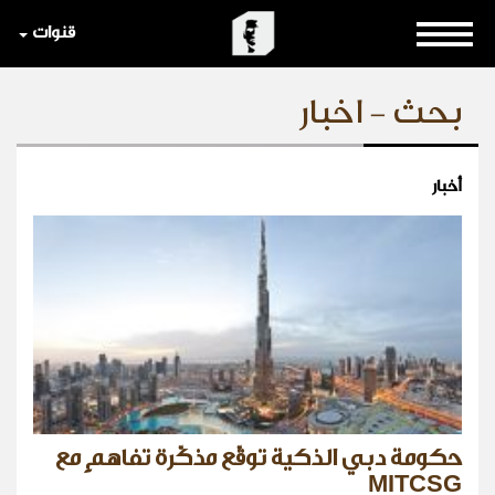
قنوات
بحث - اخبار
أخبار
حكومة دبي الذكية توقّع مذكّرة تفاهمٍ مع
MITCSG