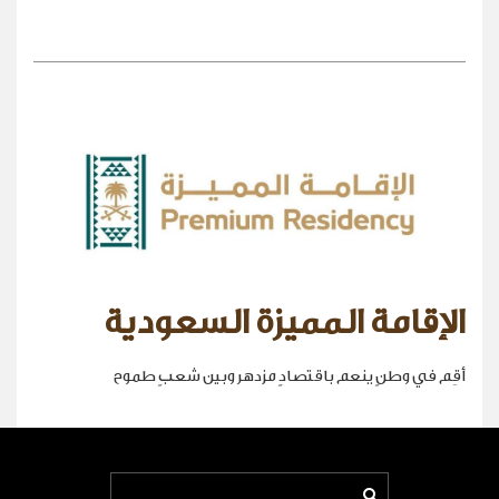
الإقامة المميزة السعودية
أقِم في وطنٍ ينعم باقتصادٍ مزدهر وبين شعبٍ طموح