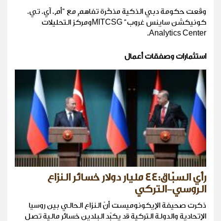
وقّعت حكومة دبي الذكية مذكّرة تفاهمٍ مع "أم. آي. تي.
كونيكشن ساينس غروب" MITCSGومركز التحليلات
Analytics Center.
استثمارات وصفقات أعمال
رأي السبّاق:44 مليار دولار خسائر النزاع
الروسي-التركي
ذكرت صحيفة الإيكونوميست أنّ النزاع الحالي بين روسيا
الإتحادية والدولة التركية قد يكبّد البلدين خسائر مالية تصل