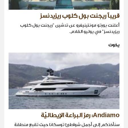
قريباً ريجنت بول كلوب ريزيدنسز
أعلنت بورتو مونتينيغرو عن تدشين "ريجنت بول كلوب
ريزيدنسز" في يوليو القادم.
يخوت
Andiamo: رمز البراعة الإيطاليّة
سنأخذكم إلى أجمل شواطئ توسكانا حيث تقبع منطقة