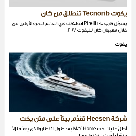
يخوت Tecnorib تنطلق من كان
يسجّل قارب Pirelli 1900 انطلاقته في العالم للمرة الأولى من
خلال مهرجان كان لليخوت 2017.
يخوت
شركة Heesen تقدّم بيتاً على متن يخت
أطلّ علينا يخت M/Y Home بعد طول انتظار والذي يعدّ منزلاً
مزوّداً بأحدث التكنولوجيا.