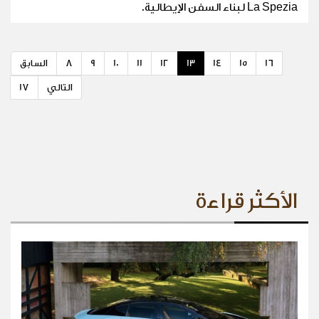
La Spezia لبناء السفن الإيطالية.
16
15
14
13
12
11
10
9
8
السابق
التالي
17
الأكثر قراءة