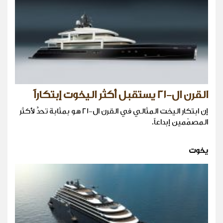
القرن ال-21 يستقبل أكثر اليخوت إبتكاراً
إن ابتكار اليخت المثالي في القرن ال-21 هو بمثابة تحدٍّ لأكثر
المصمّمين إبداعاً.
يخوت