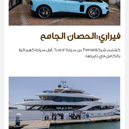
فيراري:الحصان الجامح
كشفت شركةFerrari عن سيارة“Luce”، أول سيارة كهربائية
بالكامل في تاريخها.