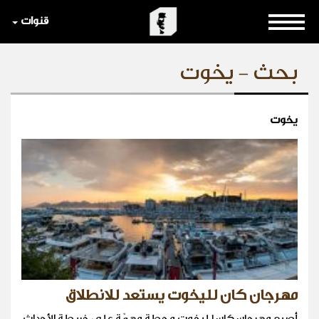
قنوات
بحث - يخوت
يخوت
مهرجان كان لليخوت يستعد للانطلاق
أصبح مهرجان كان لليخوت محطة مهمّة على خريطة الأحداث