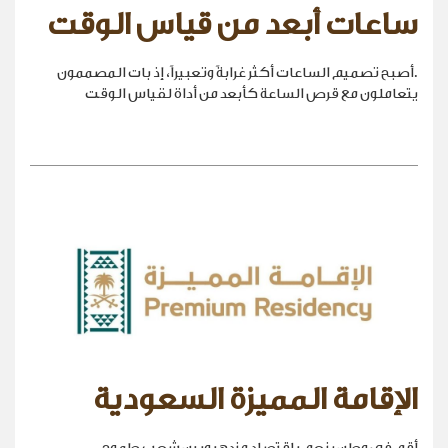
ساعات أبعد من قياس الوقت
.أصبح تصميم الساعات أكثر غرابةً وتعبيراً، إذ بات المصممون
يتعاملون مع قرص الساعة كأبعد من أداة لقياس الوقت
الإقامة المميزة السعودية
أقِم في وطنٍ ينعم باقتصادٍ مزدهر وبين شعبٍ طموح