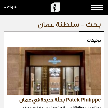
قنوات
بحث - سلطنة عمان
بوتيكات
Patek Philippe بحلّة جديدة في عمان
يفتتح دارPatek Philippe متجره الذي أعاد تجديده في