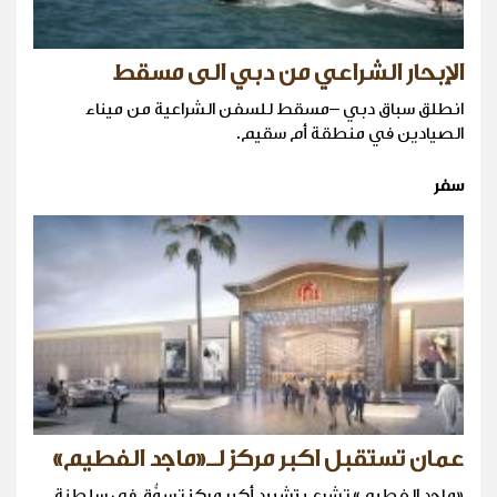
الإبحار الشراعي من دبي الى مسقط
انطلق سباق دبي –مسقط للسفن الشراعية من ميناء
الصيادين في منطقة أم سقيم.
سفر
عمان تستقبل اكبر مركز لـ«ماجد الفطيم»
«ماجد الفطيم» تشرع بتشييد أكبر مركز تسوُّق في سلطنة