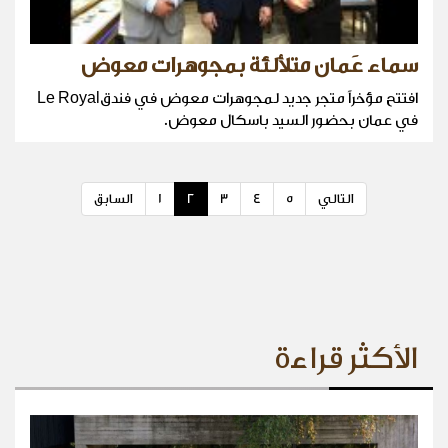
سماء عَمان متلألئة بمجوهرات معوض
افتتح مؤخراً متجر جديد لمجوهرات معوض في فندقLe Royal
في عمان بحضور السيد باسكال معوض.
التالي
5
4
3
2
1
السابق
الأكثر قراءة