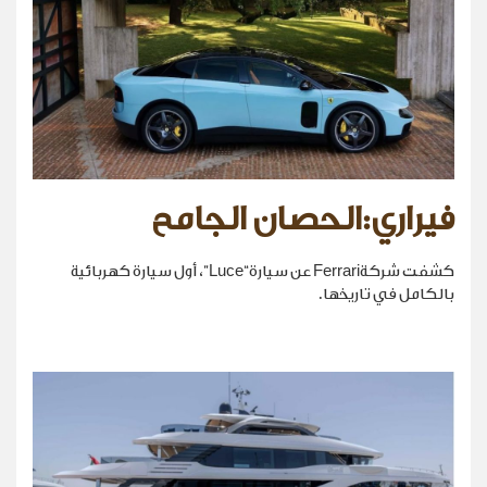
فيراري:الحصان الجامح
كشفت شركةFerrari عن سيارة“Luce”، أول سيارة كهربائية
بالكامل في تاريخها.