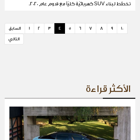
تخطّط لبناء SUV كهربائيّة كليّاً مع قدوم عام 2020.
10
9
8
7
6
5
4
3
2
1
السابق
التالي
الأكثر قراءة