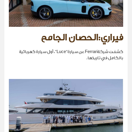
فيراري:الحصان الجامح
كشفت شركةFerrari عن سيارة“Luce”، أول سيارة كهربائية
بالكامل في تاريخها.