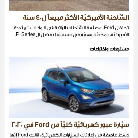
الشّاحنة الأميركيّة الأكثر مبيعاً ل40 سنة
تحتفل Ford، مصنّعة الشّاحنات الرّائدة في الولايات المتّحدة
الأميركيّة، بمحطّة مهمّة في مسيرتها بفضل الF-Series.
مستجدات واختراعات
سيّارة عبور كهربائيّة كليّاً من Ford في 2020
وسط عاصفة من إعلانات السيّارات الكهربائيّة، قالت Ford إنّها