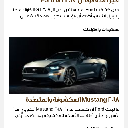
أخيراً: هذه قوّة ال Ford GT 2017
حين كشفت Ford، منذ سنتين، عن الGT 2017 الخارقة منها
بالجيل الثّاني، أكّدت أن قوّتها ستكون خاطفة للأنفاس.
مستجدات واختراعات
Mustang 2018 المكشوفة والمتجدّدة
ما لبثت Ford أن كشفت عن الMustang 2018 الكوبي هذا
الأسبوع، حتّى أطلقت النّسخة المكشوفة بعد بضعة أيّام.