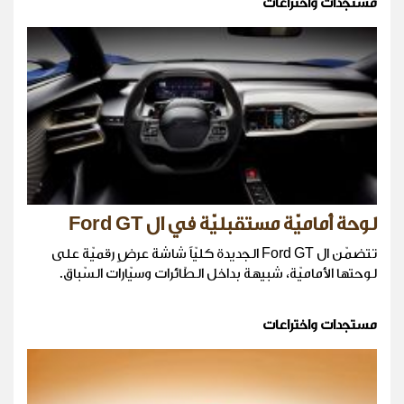
مستجدات واختراعات
لوحة أماميّة مستقبليّة في ال Ford GT
تتضمّن ال Ford GT الجديدة كليّاً شاشة عرضٍ رقميّة على
لوحتها الأماميّة، شبيهة بداخل الطّائرات وسيّارات السّباق.
مستجدات واختراعات