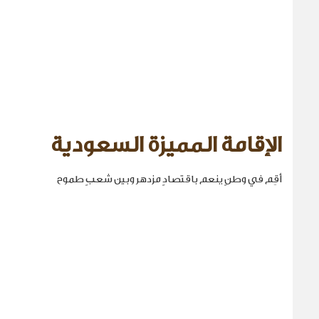
الإقامة المميزة السعودية
أقِم في وطنٍ ينعم باقتصادٍ مزدهر وبين شعبٍ طموح