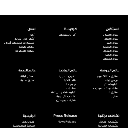
السبّاقون
كوفيد-19
اعمال
سباق الاعمال
آخر المستجدات
أخبار
سباق الاعلام
أشهر رجال الأعمال
سباق الفن
استثمارات وصفقات أعمال
سباق الرياضة
بدايات ناجحة
سباق العلوم
نصائح وإرشادات
سباق الجمال
سباق مختارات
عالم الموضة
عالم الرياضة
عالم الصحة
ستايل هذا الأسبوع
الخيول العربية
صحة و لياقة
عروض أزياء
عالم الكرة
اطباق صحية
اخبار ونصائح
فورمولا 1
ساعات وأكسسوارات
مغامرات
ستايل 101
أخبار ومشاهير الرياضة
عطور
الألعاب الأولمبية
مقابلات وبروفايل
نشاطات مرتقبة
Press Release
الرئيسية
نشاطات الاعمال
News Release
لإعلاناتكم
نشاطات رمضانية
سياسة الخصوصية