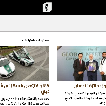
مستجدات واختراعات
ز بجائزة لنيسان
R8 و Q7 من udi
دبي
 شرفان، المدير التنفيذي لشركة
أوسط، بجائزة " العالمية تلاقي
أضافت هيئة الشّرطة العامّة في دبي أخ
وقة.