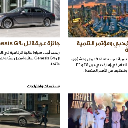
ق:دبي ومؤتمر التنمية
جائزة عريقة لل Genesis G90
ة
ربحت أجدد سيّارة عالية الرفاهية في ال
الGenesis G90، جائزة أفضل سيّا
لتنمية المستدامة للأعمال والشؤون
فئتها.
الإجتماعية هذا العام في إمارة دبي بين 24 و 26
 وتنظيم من الأمم المتحدة .
مستجدات واختراعات