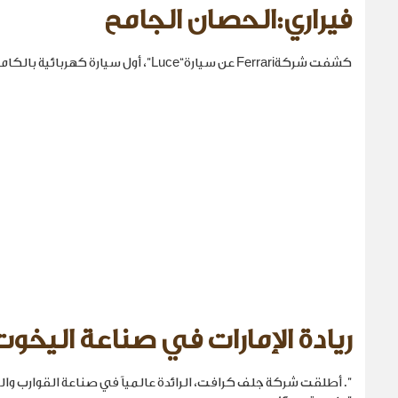
فيراري:الحصان الجامح
كشفت شركةFerrari عن سيارة“Luce”، أول سيارة كهربائية بالكامل في تاريخها.
ريادة الإمارات في صناعة اليخوت
". أطلقت شركة جلف كرافت، الرائدة عالمياً في صناعة القوارب والي