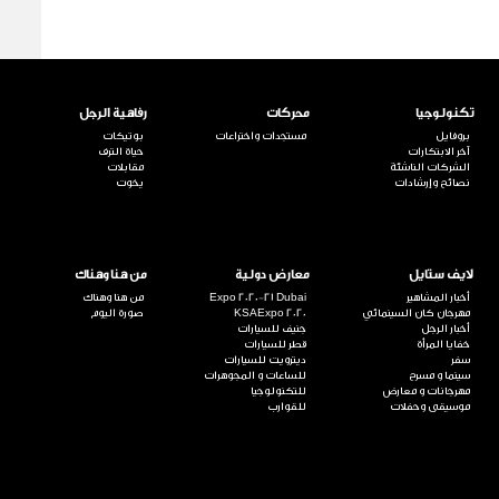
تكنولوجيا
محركات
رفاهية الرجل
بروفايل
مستجدات واختراعات
بوتيكات
آخر الابتكارات
حياة الترف
الشركات الناشئة
مقابلات
نصائح وإرشادات
يخوت
لايف ستايل
معارض دولية
من هنا وهناك
أخبار المشاهير
Expo 2020-21 Dubai
من هنا وهناك
مهرجان كان السينمائي
KSAExpo 2020
صورة اليوم
أخبار الرجل
جنيف للسيارات
خفايا المرأة
قطر للسيارات
سفر
ديترويت للسيارات
سينما و مسرح
للساعات و المجوهرات
مهرجانات و معارض
للتكنولوجيا
موسيقى وحفلات
للقوارب