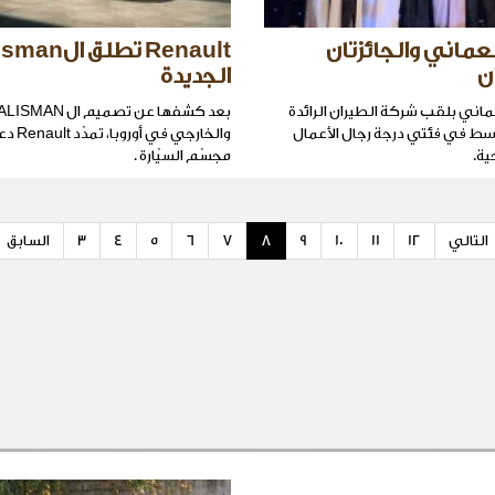
لعماني والجائزتان
Renault تطلق ال
ن
الجديدة
عماني بلقب شركة الطيران الرائدة
سط في فئتي درجة رجال الأعمال
والخارجي ف
ية.
مجسّم السيّارة .
التالي
12
11
10
9
8
7
6
5
4
3
السابق