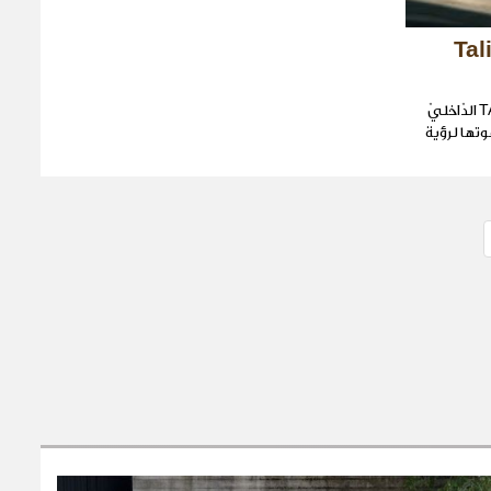
Talisman
بعد كشفها عن تصميم ال TALISMAN الدّاخليّ
ي أوروبا، تمدّد Renault دعوتها لرؤية