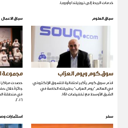
خدمات الربط إلى نيوزيلندا وأوروبا.
سباق العلوم
سباق الاعمال
سوق.كوم ويوم العزاب
مجموعة الفط
قدّم سوق.كوم يأكبر احتفالية للتسوق الإلكتروني
في العالم "يوم العزاب" بطريقته الخاصة في
جائزةً خلال حف
الشرق الأوسط مع تخفيضات 1&1.
في منطقة الش
٢٠١٦.
سفر
استثمارات وص