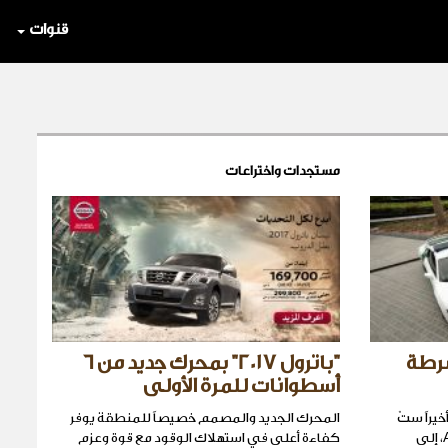
قنوات
مستجدات واختراعات
A إلى شرطة
"باترول 2017" بمحرك جديد من 6
أسطوانات للمرة الأولى
يراً ستّ
المحرك الجديد والمصمم خصيصاً للمنطقة يوفر
سيّارات جديدة: ال R8 وال Q7 من Audi، إلى
كفاءة أعلى في استهلاك الوقود مع قوة وعزم