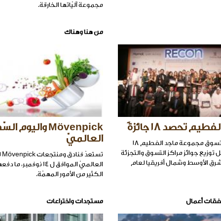
مجموعة آليّاتها الخارقة.
من هنا وهناك
يم تحصد ١٨ جائزةً
Mövenpick واليوم ا
العالميّ
حصدت مراكز تسوق مجموعة ماجد الفطيم ١٨
ل توزيع جوائز مراكز التسوق والتجزئة
تست
رق الأوسط وشمال أفريقيا لعام
العالميّ الموافق ل 14 نوفمبر
الكثير من الأمور المهمّة.
فقات أعمال
مستجدات واختراعات