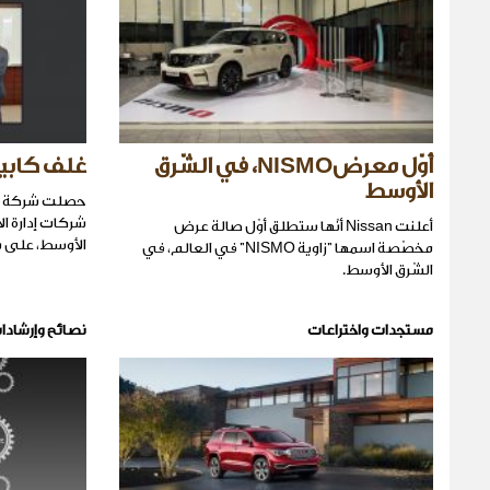
أوّل معرضNISMO، في الشّرق
غلف كابيت
الأوسط
حصلت شركة غل
شركات إدارة ا
أعلنت Nissan أنّها ستطلق أوّل صالة عرض
الأوسط، على شهادة أيزو 001
مخصّصة اسمها "زاوية NISMO" في العالم، في
الشّرق الأوسط.
مستجدات واختراعات
نصائح وإرشادا