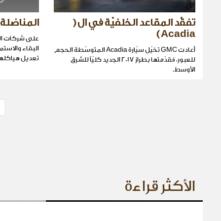
تفقّد المقاعد الخلفيّة في ال (
المناضلة 
Acadia )
على شركات ال
البقاء والاستمر
أعادت GMC تخيّل سيّارة Acadia المتوسّطة الحجم
تعديل هياكلها 
للعبور، فقدّمتها بطراز 2017 الجديد كليّاً للشرق
الأوسط.
الأكثر قراءة