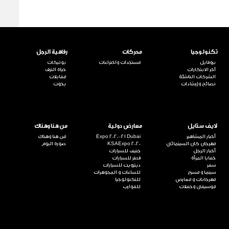
تكنولوجيا
محركات
رفاهية الرجل
بروفايل
مستجدات واختراعات
بوتيكات
آخر الابتكارات
حياة الترف
الشركات الناشئة
مقابلات
نصائح وإرشادات
يخوت
لايف ستايل
معارض دولية
من هنا وهناك
أخبار المشاهير
Expo 2020-21 Dubai
من هنا وهناك
مهرجان كان السينمائي
KSAExpo 2020
صورة اليوم
أخبار الرجل
جنيف للسيارات
خفايا المرأة
قطر للسيارات
سفر
ديترويت للسيارات
سينما و مسرح
للساعات و المجوهرات
مهرجانات و معارض
للتكنولوجيا
موسيقى وحفلات
للقوارب