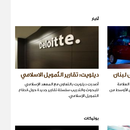
أخبار
 لبنان
ديلويت: تقارير التّمويل الاسلامي
تعيد شركة Nissan Motor Company العلامة
أصدرت ديلويت بالتعاون مع المعهد الإسلامي
رق الأوسط من
للبحوث والتدريب سلسلة تقارير جديدة حول قطاع
التمويل الإسلامي.
بوتيكات