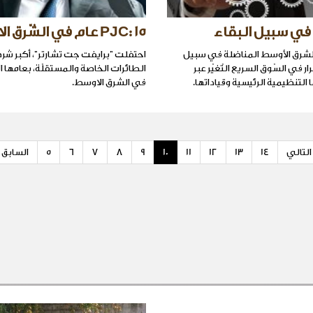
في سبيل البقاء
PJC: 15 عام في الشّرق الاوسط
شرق الأوسط المناضلة في سبيل
احتفلت "برايفت جت تشارتر"، أكبر شرك
ار في السّوق السريع التّغيّر عبر
الطائرات الخاصة والمستقلّة، بعامها
التنظيمية الرئيسية وقياداتها.
في الشرق الاوسط.
التالي
14
13
12
11
10
9
8
7
6
5
السابق