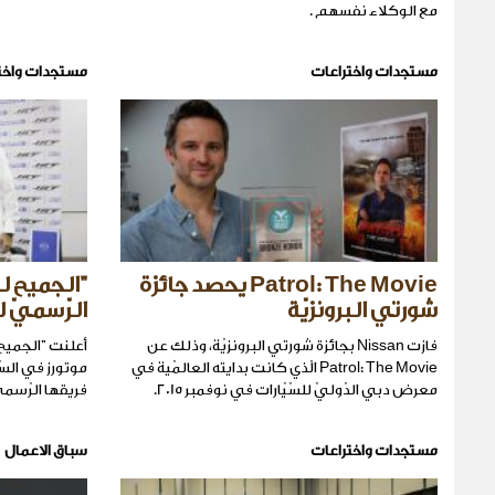
مع الوكلاء نفسهم .
مستجدات واختراعات
مستجدات واخت
Patrol: The Movie يحصد جائزة
"الجميح لل
شورتي البرونزيّة
الرّسميّ 
فازت Nissan بجائزة شورتي البرونزيّة، وذلك عن
أعلنت "الجميح 
Patrol: The Movie الّذي كانت بدايته العالمّية في
موتورز في السّ
معرض دبي الدّوليّ للسّيّارات في نوفمبر 2015.
فريقها الرّسميّ
مستجدات واختراعات
سباق الاعمال