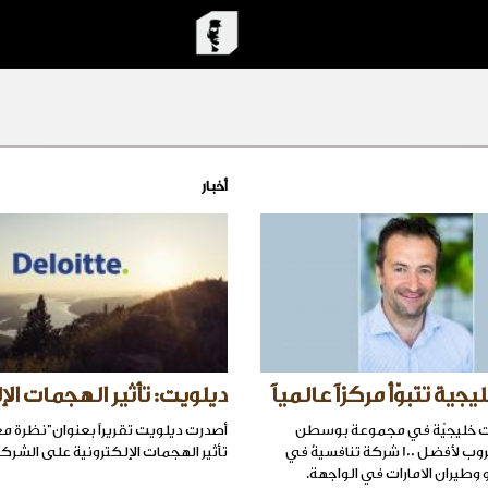
أخبار
ية تتبوّأ مركزاً عالمياً
ديلويت: تأثير الهجمات الإ
 شركات خليجيّة في مجموعة بوسطن
أصدرت ديلويت تقريراً بعنوان”نظرة 
كونسالتينغ غروب لأفضل 100 شركة تنافسيةّ في
تأثير الهجمات الإلكترونية على الشرك
 وطيران الامارات في الواجهة.