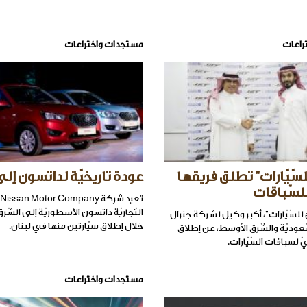
راعات
مستجدات واختراعات
سّيّارات" تطلق فريقها
عودة تاريخيّة لداتسون إلى
للسّباقات
التّجاريّة داتسون الأسطوريّة إلى الشّ
للسّيّارات"، أكبر وكيل لشركة جنرال
خلال إطلاق سيّارتين منها في لبنان.
عوديّة والشّرق الأوسط، عن إطلاق
 لسباقات السّيّارات.
مستجدات واختراعات