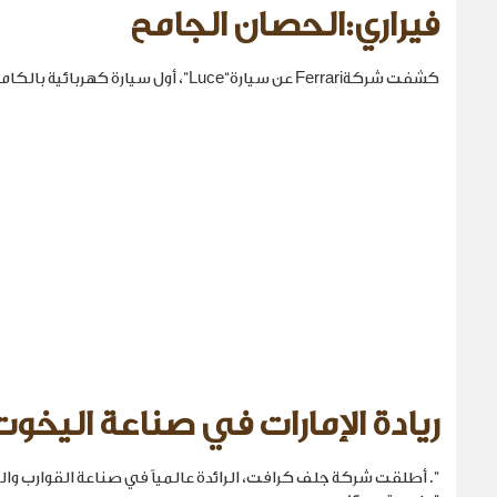
فيراري:الحصان الجامح
كشفت شركةFerrari عن سيارة“Luce”، أول سيارة كهربائية بالكامل في تاريخها.
ريادة الإمارات في صناعة اليخوت
". أطلقت شركة جلف كرافت، الرائدة عالمياً في صناعة القوارب والي