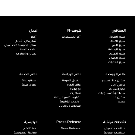
السبّاقون
كوفيد-19
اعمال
سباق الاعمال
آخر المستجدات
أخبار
سباق الاعلام
أشهر رجال الأعمال
سباق الفن
استثمارات وصفقات أعمال
سباق الرياضة
بدايات ناجحة
سباق العلوم
نصائح وإرشادات
سباق الجمال
سباق مختارات
عالم الموضة
عالم الرياضة
عالم الصحة
ستايل هذا الأسبوع
الخيول العربية
صحة و لياقة
عروض أزياء
عالم الكرة
اطباق صحية
اخبار ونصائح
فورمولا 1
ساعات وأكسسوارات
مغامرات
ستايل 101
أخبار ومشاهير الرياضة
عطور
الألعاب الأولمبية
مقابلات وبروفايل
نشاطات مرتقبة
Press Release
الرئيسية
نشاطات الاعمال
News Release
لإعلاناتكم
نشاطات رمضانية
سياسة الخصوصية