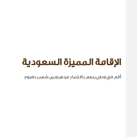
الإقامة المميزة السعودية
أقِم في وطنٍ ينعم باقتصادٍ مزدهر وبين شعبٍ طموح