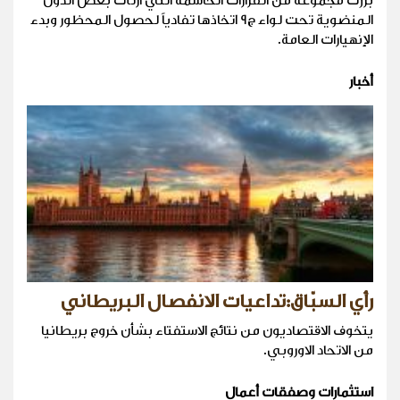
برزت مجموعة من القرارات الحاسمة التي ارتأت بعض الدول
المنضوية تحت لواء ج9 اتخاذها تفادياً لحصول المحظور وبدء
الإنهيارات العامة.
أخبار
رأي السبّاق:تداعيات الانفصال البريطاني
يتخوف الاقتصاديون من نتائج الاستفتاء بشأن خروج بريطانيا
من الاتحاد الاوروبي.
استثمارات وصفقات أعمال