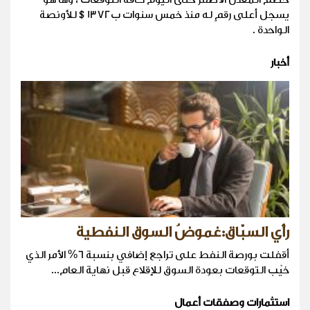
يسجل أعلى رقمٍ له منذ خمس سنوات ب1372$ للأونصة
الواحدة .
أخبار
رأي السبّاق:غموضُ السوق النفطية
أقفلت بورصة النفط على تراجع إضافي بنسبة 6% الأمر الذي
خيّب التوقعات بعودة السوق للإقلاع قبل نهاية العام...
استثمارات وصفقات أعمال