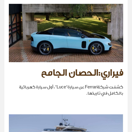
فيراري:الحصان الجامح
كشفت شركةFerrari عن سيارة“Luce”، أول سيارة كهربائية
بالكامل في تاريخها.