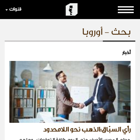
قنوات
بحث - أوروبا
أخبار
رأي السبّاق:الذهب نحو اللامحدود
حطم المعدن الأصفر حتى اليوم كافة التوقعات ، وها هو