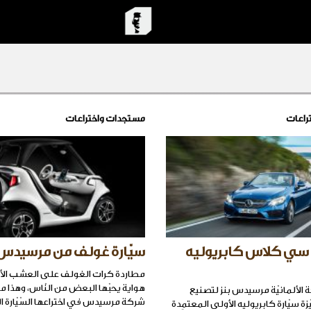
راعات
مستجدات واختراعات
ي كلاس كابريوليه
سيّارة غولف من مرسيدس
مطاردة كرات الغولف على العشب ال
هواية يحبّها البعض من النّاس، وهذا ما
 الألمانيّة مرسيدس بنز لتصنيع
شركة مرسيدس في اختراعها السّيّارة ا
يّزة سيّارة كابريوليه الأولى المعتمِدة