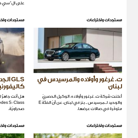
على ال"سي كل
مستجدات واختراعات
مستجدات واخت
ت. غرغور وأولاده والمرسيدس في
GLS ا
لبنان
كاليفورني
أعلنت شركة ت. غرغور وأولاده، الوكيل الحصريّ
والوحيد لـمرسيدس ـ بنز في لبنان، عن أنّ الفئة E
متوفّرة في صالات عرضها.
صحراويّة.
مستجدات واختراعات
مستجدات واخت