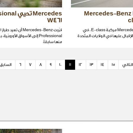
بة Mercedes-Benz E-
Mercedes تحي
W461
c
تجدّد Mercedes-Benz مركبة E-class ، في
قرّرت 
الإقبال عليها في الولايات المتّحدة
Professional إلى الأسواق الأوروب
منها سابقاً.
التالي
15
14
13
12
11
10
9
8
7
6
السابق