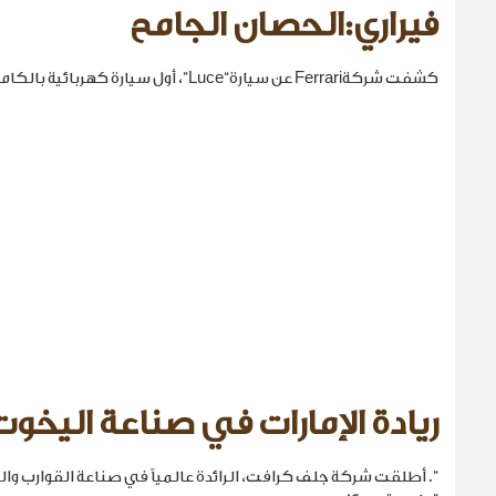
فيراري:الحصان الجامح
كشفت شركةFerrari عن سيارة“Luce”، أول سيارة كهربائية بالكامل في تاريخها.
ريادة الإمارات في صناعة اليخوت
". أطلقت شركة جلف كرافت، الرائدة عالمياً في صناعة القوارب والي