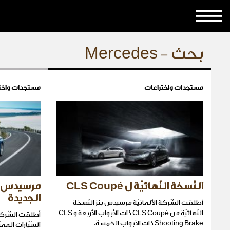
بحث - Mercedes
مستجدات واختراعات
مستجدات واخت
النّسخة النّهائيّة ل CLS Coupé
مرسيدس س
الجديدة
أطلقت الشّركة الألمانيّة مرسيدس بنز النّسخة
النّهائيّة من CLS Coupé ذات الأبواب الأربعة و CLS
أطلقت الشّركة
Shooting Brake ذات الأبواب الخمسة.
السّيّارات المم