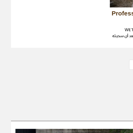
ي Professional
Mercedes-Benz أن تعيد طراز W461
ّية، بعد أن سحبته