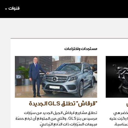
قنوات
مستجدات واختراعات
"قرقاش" تطلق GLS الجديدة
أخضر هي
تطلق مشاريع قرقاش الجيل الجديد من سيّارات
 ركّزت عليه
مرسيدس بنز GLS ، والّتي من المتوقع أن ترفع حصّة
لمناسبة.
مبيعات السّيّارات ذات الدّفع الرّباعيّ.