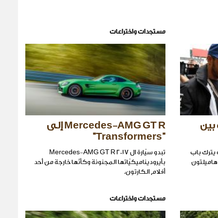
مستجدات واختراعات
بين
Mercedes-AMG GT R إلى
"Transformers"
 مرسيدس في الفورمولا١ انه يترك باب
تبدو سيّارة ال Mercedes-AMG GT R 2017
هاميلتون
بأيروديناميكيّاتها المجنونة وكأنّها خارجة من أحد
أفلام الكارتون.
مستجدات واختراعات