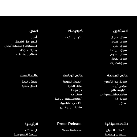
السبّاقون
كوفيد-19
اعمال
سباق الاعمال
آخر المستجدات
أخبار
سباق الاعلام
أشهر رجال الأعمال
سباق الفن
استثمارات وصفقات أعمال
سباق الرياضة
بدايات ناجحة
سباق العلوم
نصائح وإرشادات
سباق الجمال
سباق مختارات
عالم الموضة
عالم الرياضة
عالم الصحة
ستايل هذا الأسبوع
الخيول العربية
صحة و لياقة
عروض أزياء
عالم الكرة
اطباق صحية
اخبار ونصائح
فورمولا 1
ساعات وأكسسوارات
مغامرات
ستايل 101
أخبار ومشاهير الرياضة
عطور
الألعاب الأولمبية
مقابلات وبروفايل
نشاطات مرتقبة
Press Release
الرئيسية
نشاطات الاعمال
News Release
لإعلاناتكم
نشاطات رمضانية
سياسة الخصوصية