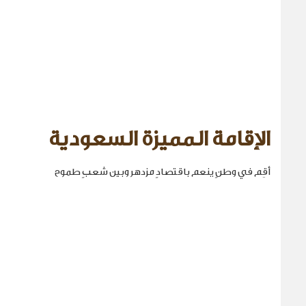
الإقامة المميزة السعودية
أقِم في وطنٍ ينعم باقتصادٍ مزدهر وبين شعبٍ طموح