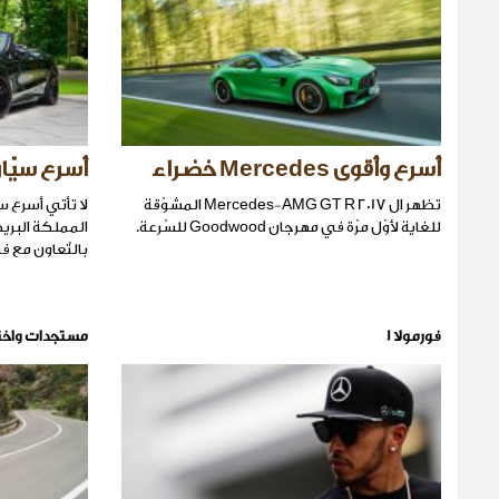
أسرع وأقوى Mercedes خضراء
أسرع سيّارة
تظهر ال Mercedes-AMG GT R 2017 المشوّقة
لا تأتي أسرع 
للغاية لأوّل مرّة في مهرجان Goodwood للسّرعة.
بالتّعاون مع فريق us
فورمولا 1
مستجدات واخت