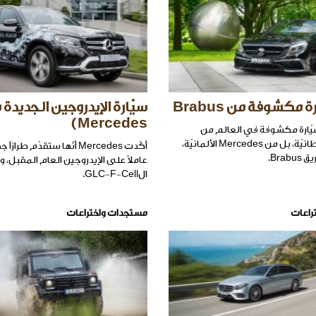
 مكشوفة من Brabus
سيّارة الإيدروجين الجديدة 
Mercedes )
سيّارة مكشوفة في العالم من
المملكة البريطانيّة، بل من Mercedes الألمانيّة،
أكّدت Mercedes أنّها ستقدّم طرازا
Brab.
عاملاً على الإيدروجين العام المقبل، و
الGLC-F-Cell.
راعات
مستجدات واختراعات