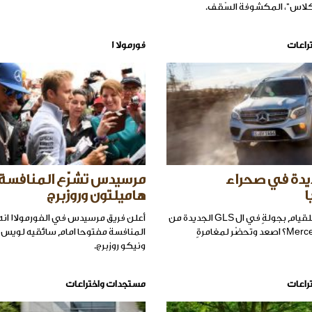
اس"، المكشوفة السّقف.
راعات
فورمولا 1
لجديدة في صحراء
مرسيدس تشرّع المنافسة 
ا
هاميلتون وروزبرج
هل أنت جاهزٌ للقيام بجولةٍ في ال GLS الجديدة من
أعلن فريق
Mercedes S-Class؟ اصعد وتحضّر لمغامرةٍ
المنافسة مفتوحا امام سائقيه لويس 
ونيكو روزبرج.
راعات
مستجدات واختراعات