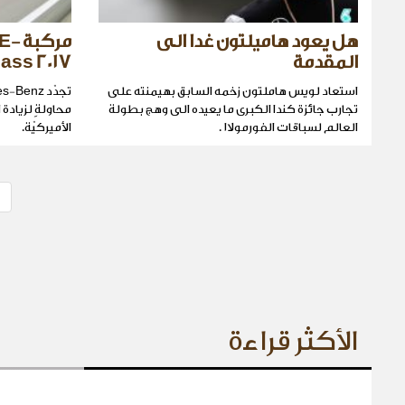
هل يعود هاميلتون غدا الى
مرك
المقدمة
lass 2017
استعاد لويس هاملتون زخمه السابق بهيمنته على
تجارب جائزة كندا الكبرى ما يعيده الى وهج بطولة
محاولةٍ لزيادة 
العالم لسباقات الفورمولا١ .
الأميركيّة.
الأكثر قراءة