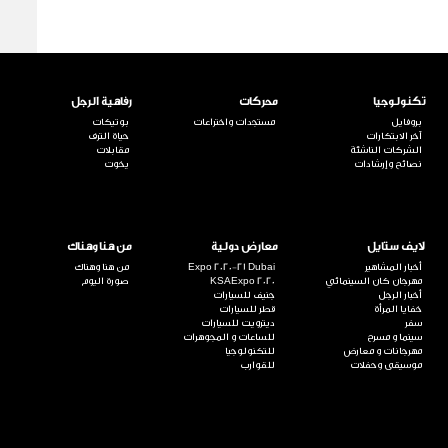
تكنولوجيا
محركات
رفاهية الرجل
بروفايل
مستجدات واختراعات
بوتيكات
آخر الابتكارات
حياة الترف
الشركات الناشئة
مقابلات
نصائح وإرشادات
يخوت
لايف ستايل
معارض دولية
من هنا وهناك
أخبار المشاهير
Expo 2020-21 Dubai
من هنا وهناك
مهرجان كان السينمائي
KSAExpo 2020
صورة اليوم
أخبار الرجل
جنيف للسيارات
خفايا المرأة
قطر للسيارات
سفر
ديترويت للسيارات
سينما و مسرح
للساعات و المجوهرات
مهرجانات و معارض
للتكنولوجيا
موسيقى وحفلات
للقوارب