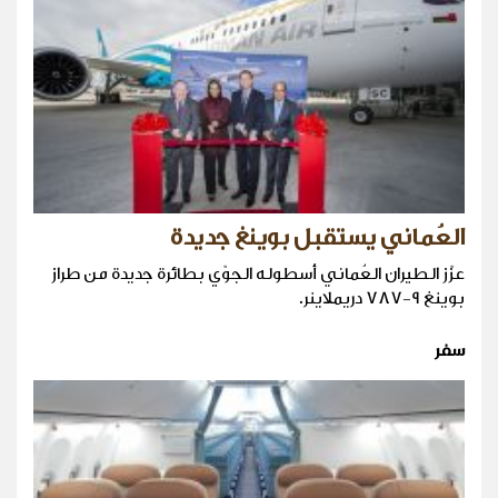
العُماني يستقبل بوينغ جديدة
عزّز الطيران العُماني أسطوله الجوّي بطائرة جديدة من طراز
بوينغ 9-787 دريملاينر.
سفر