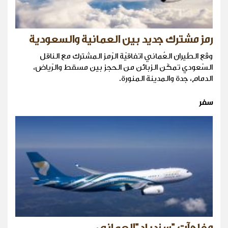
رمز مشترك جديد بين العمانية والسعودية
وقّع الطّيران العُماني اتفاقيّة الرّمز المشترك مع الناقل
السّعودي تمكّن الزبائن من الحجز بين مسقط والرّياض،
الدمام، جدة والمدينة المنورة.
سفر
مفاجآت "سندباد"العماني