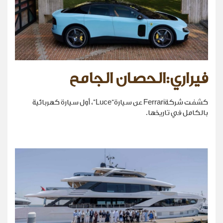
فيراري:الحصان الجامح
كشفت شركةFerrari عن سيارة“Luce”، أول سيارة كهربائية
بالكامل في تاريخها.