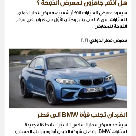
هل أنتم جاهزون لمعرض الدّوحة ؟
سيعود معرض السيّارات الأكثر شعبيّة، معرض قطر الدّولي
للسيّارات، من 28 من يناير وحتّى الأوّل من فبراير، في مركز
الدّوحة للمعارض .
معرض قطر الدولي 2016
الفردان تجلب قوّة BMW الى قطر
سيشهد معرض قطر السّادس للسيّارات إنطلاقة جديدة
لسيّارات BMW، بفضل شركة الفردن أوتوموبايلز، المستورد