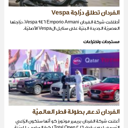
الفردان تطلق درّاجة Vespa
أطلقت شركة الفردان Vespa 946 Emporio Armani، درّاجتها
العصريّة الجديدة البنيّة على ستايل الVespa الأصليّة.
مستجدات واختراعات
الفردان تدعم بطولة قطر العالميّة
أعلنت شركة الفردان بريمير موتورز كو أنّها ستكون الرّاعي
الرّسمي لدوري قطر Total Open 2016 لكرة المضرب، للسّنة