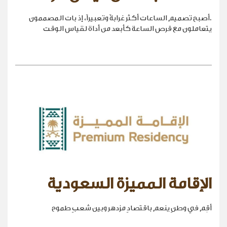
.أصبح تصميم الساعات أكثر غرابةً وتعبيراً، إذ بات المصممون
يتعاملون مع قرص الساعة كأبعد من أداة لقياس الوقت
الإقامة المميزة السعودية
أقِم في وطنٍ ينعم باقتصادٍ مزدهر وبين شعبٍ طموح