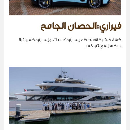
فيراري:الحصان الجامح
كشفت شركةFerrari عن سيارة“Luce”، أول سيارة كهربائية
بالكامل في تاريخها.