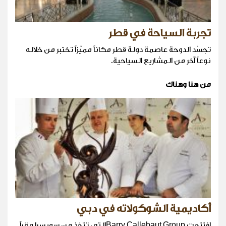
تجربة السياحة في قطر
تجسّد الدوحة عاصمة دولة قطر مكاناً مميّزاً تختبر من خلاله
نوعاً آخر من المشاريع السياحية.
من هنا وهناك
أكاديمية الشوكولاته في دبي
افتتحت Barry Callebaut Groupالتي تتخذ من سويسرا مقراً