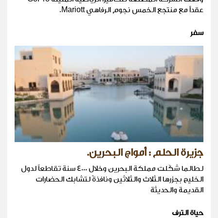
عقداً مع منتجع الخمس نجوم الرفاهي Mariott.
سفر
جزيرة الحلم : أمواج البحرين.
لطالما شكّلت مملكة البحرين وخلال 4000 سنة تقاطعاً لدول
الخليج بجزرها الثلاث والثلاثين ونافذةً لتشابك الحضارات
القديمة والحديثة
حياة الترف