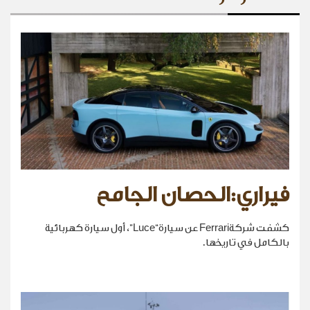
فيراري:الحصان الجامح
كشفت شركةFerrari عن سيارة“Luce”، أول سيارة كهربائية
بالكامل في تاريخها.