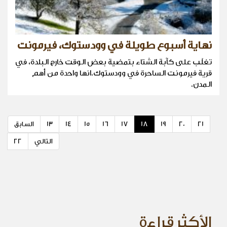
نهاية أسبوع طويلة في وودستوك، فيرمونت
تغلّب على كآبة الشتاء بتمضية بعض الوقت خارج البلدة، في
قرية فيرمونت الساحرة في وودستوك.انها واحدة من أهم
المدن.
21
20
19
18
17
16
15
14
13
السابق
التالي
22
الأكثر قراءة