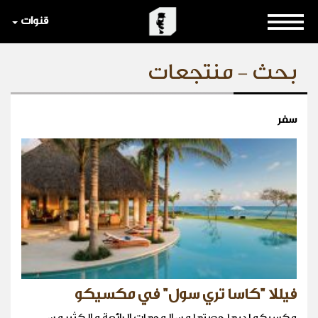
قنوات
بحث - منتجعات
سفر
فيللا "كاسا تري سول" في مكسيكو
مكسيكو لديها حصتها من الوجهات الرائعة و الكثير من