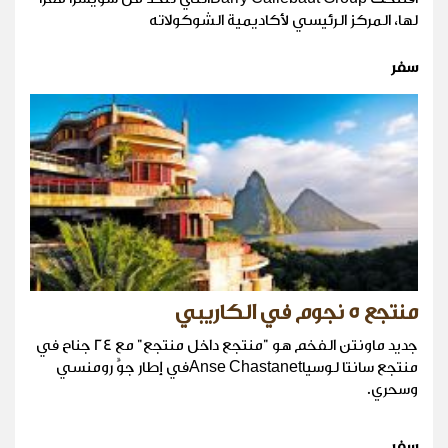
لها، المركز الرئيسي لأكاديمية الشوكولاته
سفر
منتجع 5 نجوم في الكاريبي
جديد ماونتن الفخم هو "منتجع داخل منتجع" مع 24 جناح في
منتجع سانتا لوسياAnse Chastanetفي إطار جوٍّ رومنسي
وسحري.
سفر