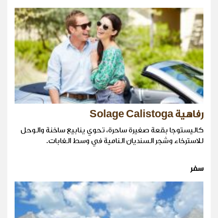
رفاهية Solage Calistoga
كاليستوجا بقعة صغيرة ساحرة، تحوي ينابيع ساخنة والوحل
للاسترخاء وشجر السنديان النامية في وسط الغابات.
سفر