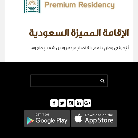
الإقامة المميزة السعودية
أقِم في وطنٍ ينعم باقتصادٍ مزدهر وبين شعبٍ طموح