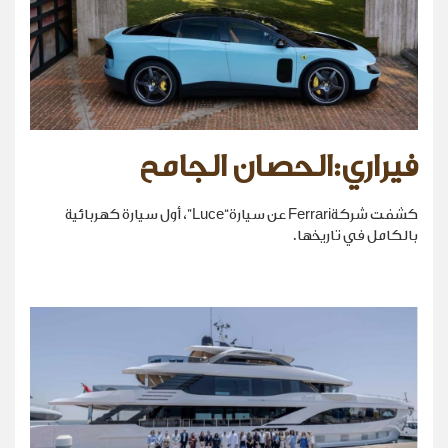
فيراري:الحصان الجامح
كشفت شركةFerrari عن سيارة“Luce”، أول سيارة كهربائية
بالكامل في تاريخها.