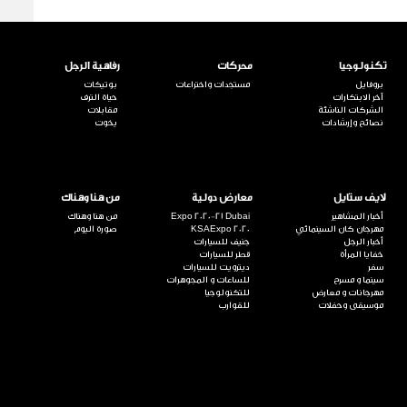
تكنولوجيا
محركات
رفاهية الرجل
بروفايل
مستجدات واختراعات
بوتيكات
آخر الابتكارات
حياة الترف
الشركات الناشئة
مقابلات
نصائح وإرشادات
يخوت
لايف ستايل
معارض دولية
من هنا وهناك
أخبار المشاهير
Expo 2020-21 Dubai
من هنا وهناك
مهرجان كان السينمائي
KSAExpo 2020
صورة اليوم
أخبار الرجل
جنيف للسيارات
خفايا المرأة
قطر للسيارات
سفر
ديترويت للسيارات
سينما و مسرح
للساعات و المجوهرات
مهرجانات و معارض
للتكنولوجيا
موسيقى وحفلات
للقوارب