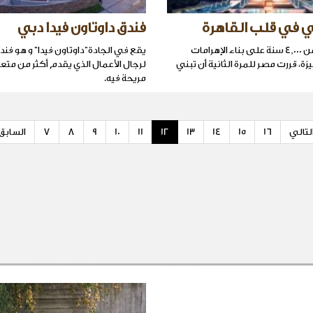
ي في قلب القاهرة
فندق داوتاون فيدا دبي
بعد مرور أكثر من 4,000 سنة على بناء الإهرامات
يقع في الجادة"داوتاون فيدا" و هو فند
يزة، قررت مصر للمرة الثانية أن تبني
لرجال الأعمال الذي يقدم أكثر من متعة
مريحة فيه.
لتالي
16
15
14
13
12
11
10
9
8
7
السابق