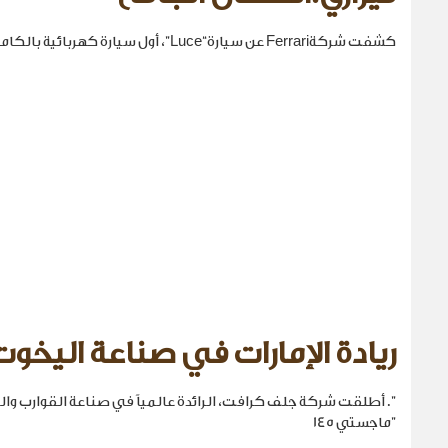
كشفت شركةFerrari عن سيارة“Luce”، أول سيارة كهربائية بالكامل في تاريخها.
ريادة الإمارات في صناعة اليخوت
". أطلقت شركة جلف كرافت، الرائدة عالمياً في صناعة القوارب والي
"ماجستي 145