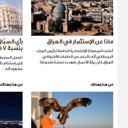
ماذا عن الإستثمار في العراق
رأي السبّا
بنسبة 7%
أعلنت المبعوثة الإقتصادية الخاصة لرئيس الوزراء
البريطاني أنّه بالرغم من الخضات الأمنيةفي
توصل المصرف ال
العراق،فانّ بيئة الأعمال شهدت تحسّناً ملحوظاً.
إلى إستنتاج بأن
مشهوداًله.
من هنا وهناك
من هنا وهناك