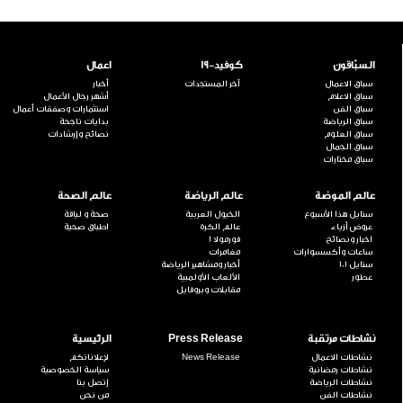
السبّاقون
كوفيد-19
اعمال
سباق الاعمال
آخر المستجدات
أخبار
سباق الاعلام
أشهر رجال الأعمال
سباق الفن
استثمارات وصفقات أعمال
سباق الرياضة
بدايات ناجحة
سباق العلوم
نصائح وإرشادات
سباق الجمال
سباق مختارات
عالم الموضة
عالم الرياضة
عالم الصحة
ستايل هذا الأسبوع
الخيول العربية
صحة و لياقة
عروض أزياء
عالم الكرة
اطباق صحية
اخبار ونصائح
فورمولا 1
ساعات وأكسسوارات
مغامرات
ستايل 101
أخبار ومشاهير الرياضة
عطور
الألعاب الأولمبية
مقابلات وبروفايل
نشاطات مرتقبة
Press Release
الرئيسية
نشاطات الاعمال
News Release
لإعلاناتكم
نشاطات رمضانية
سياسة الخصوصية
نشاطات الرياضة
إتصل بنا
نشاطات الفن
من نحن