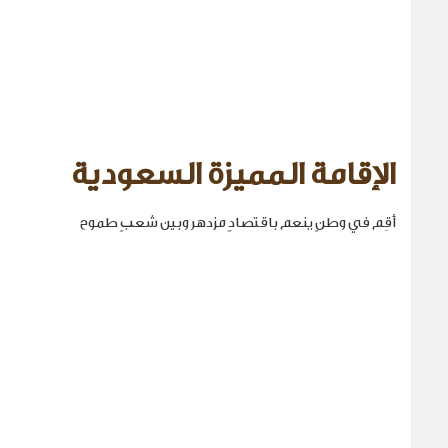
الإقامة المميزة السعودية
أقِم في وطنٍ ينعم باقتصادٍ مزدهر وبين شعبٍ طموح