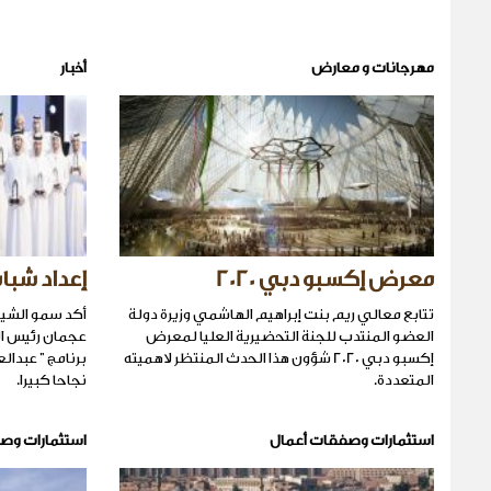
مهرجانات و معارض
أخبار
معرض إكسبو دبي 2020
إعداد شبا
تتابع معالي ريم بنت إبراهيم الهاشمي وزيرة دولة
أكد سمو الشيخ
العضو المنتدب للجنة التحضيرية العليا لمعرض
عجمان رئيس الم
إكسبو دبي 2020 شؤون هذا الحدث المنتظر لاهميته
برنامج " عبدال
المتعددة.
نجاحا كبيرا.
استثمارات وصفقات أعمال
استثمارات وص