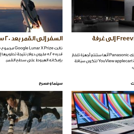
Freeview Play إلى غرفة
السفر إلى القمر بعد 20 سنة؟!
نالت e Lunar X Prize
قدره 5.25 مليون دولار نتيجة تطويره
أعلنت باناسونك Panasonic أنها ستنتج أجهزة تلفاز
بإمكانه الهبوط على سطح القمر.
تستخدم خدمة YouView applecart لتكون سبّاقة
.
ت
سينما و مسرح