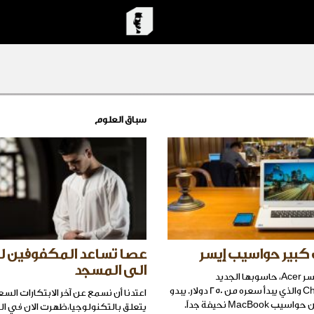
سباق العلوم
كبير حواسيب إيسر
عصا تساعد المكفوفين 
الى المسجد
تقدّم شركة إيسر Acer، حاسوبها الجديد
Chromebook 15 والذي يبدأ سعره من 250 دولار. يبدو
اعتدنا أن نسمع عن آخر الابتكارات الس
MacBoo نحيفة جداً.
يتعلق بالتكنولوجيا،ظهرت الان في ا