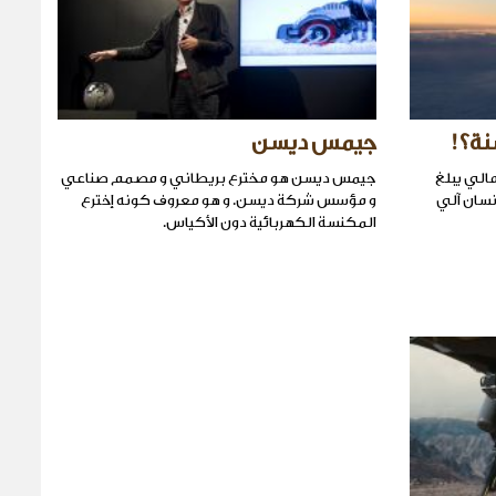
جيمس ديسن
Googl مجموع مالي يبلغ
جيمس ديسن هو مخترع بريطاني و مصمم صناعي
ا إنسان آلي
و مؤسس شركة ديسن. و هو معروف كونه إخترع
المكنسة الكهربائية دون الأكياس.