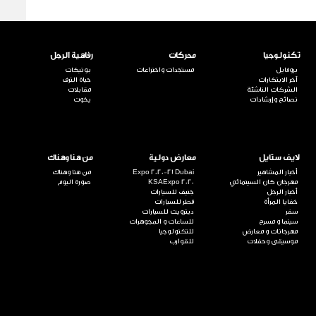
تكنولوجيا
محركات
رفاهية الرجل
بروفايل
مستجدات واختراعات
بوتيكات
آخر الابتكارات
حياة الترف
الشركات الناشئة
مقابلات
نصائح وإرشادات
يخوت
لايف ستايل
معارض دولية
من هنا وهناك
أخبار المشاهير
Expo 2020-21 Dubai
من هنا وهناك
مهرجان كان السينمائي
KSAExpo 2020
صورة اليوم
أخبار الرجل
جنيف للسيارات
خفايا المرأة
قطر للسيارات
سفر
ديترويت للسيارات
سينما و مسرح
للساعات و المجوهرات
مهرجانات و معارض
للتكنولوجيا
موسيقى وحفلات
للقوارب