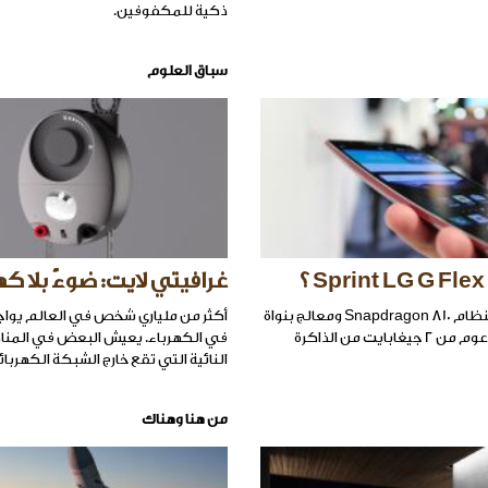
ذكية للمكفوفين.
سباق العلوم
غرافيتي لايت: ضوءٌ بلا كه
يتزوّد الهاتف بنظام Snapdragon 810 ومعالج بنواة
أكثر من ملياري شخص في العالم يو
octa-core مدعوم من 2 جيغابايت من الذاكرة
في الكهرباء. يعيش البعض في المناطق
النائية التي تقع خارج الشبكة الكهربائ
من هنا وهناك