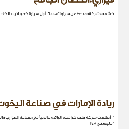
فيراري:الحصان الجامح
كشفت شركةFerrari عن سيارة“Luce”، أول سيارة كهربائية بالكامل في تاريخها.
ريادة الإمارات في صناعة اليخوت
". أطلقت شركة جلف كرافت، الرائدة عالمياً في صناعة القوارب والي
"ماجستي 145