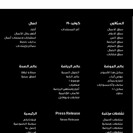
السبّاقون
كوفيد-19
اعمال
سباق الاعمال
آخر المستجدات
أخبار
سباق الاعلام
أشهر رجال الأعمال
سباق الفن
استثمارات وصفقات أعمال
سباق الرياضة
بدايات ناجحة
سباق العلوم
نصائح وإرشادات
سباق الجمال
سباق مختارات
عالم الموضة
عالم الرياضة
عالم الصحة
ستايل هذا الأسبوع
الخيول العربية
صحة و لياقة
عروض أزياء
عالم الكرة
اطباق صحية
اخبار ونصائح
فورمولا 1
ساعات وأكسسوارات
مغامرات
ستايل 101
أخبار ومشاهير الرياضة
عطور
الألعاب الأولمبية
مقابلات وبروفايل
نشاطات مرتقبة
Press Release
الرئيسية
نشاطات الاعمال
News Release
لإعلاناتكم
نشاطات رمضانية
سياسة الخصوصية
نشاطات الرياضة
إتصل بنا
نشاطات الفن
من نحن