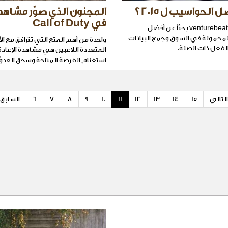
الحواسيب ل 2015 ؟
المجنون الذي صوّر مشاهد
في Call of Duty
قد أجرى موقع venturebeat بحثاً عن أفضل
لمحمولة في السوق وجمع البيانات
واحدة من أهم المتع التي تترافق مع ال
الفعل ذات الصلة.
المتعددة اللاعبين هي مشاهدة الإعادة 
استغنام الفرصة المتاحة وسحق العدوّ 
التالي
15
14
13
12
11
10
9
8
7
6
السابق