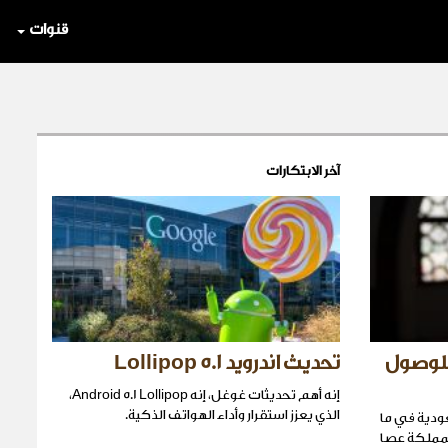
قنوات
آخر الابتكارات
للوصول
تحديث اندرويد 5.1 Lollipop
إنه أهم تحديثات غوغل، إنه Android 5.1 Lollipop،
الذي يعزز استقرار وأداء الهواتف الذكية.
عودية في ما
لمملكة عصا