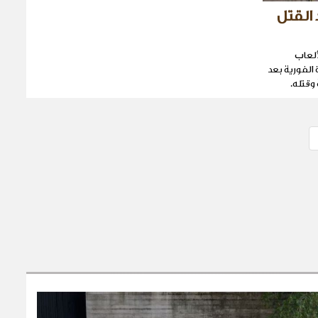
 القتل
ألعاب
الفورية بعد
وقتله.