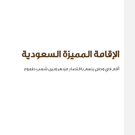
الإقامة المميزة السعودية
أقِم في وطنٍ ينعم باقتصادٍ مزدهر وبين شعبٍ طموح