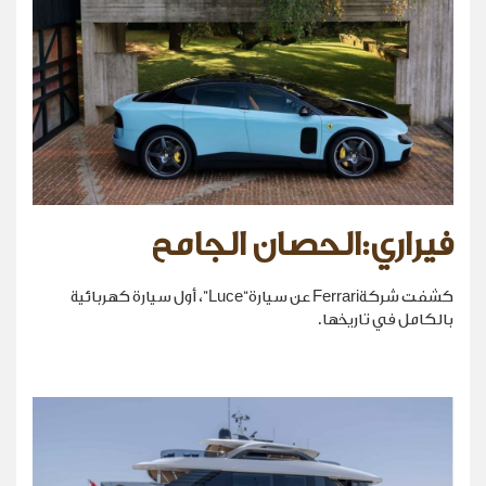
فيراري:الحصان الجامح
كشفت شركةFerrari عن سيارة“Luce”، أول سيارة كهربائية
بالكامل في تاريخها.