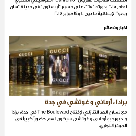
انطلقت فعاليات مهرجان "Sanremo" الموسيقي السنوي
لعام 2015 بدورته "65"، على مسرح "أريستون" في مدينة "سان
ريمو" الإيطالية ما بين 10 و14 فبراير 2015
اخبار ونصائح
برادا ، أرماني و غوتشي في جدة
مع تسارع العد التنازلي لإفتتاح The Boulevard في جدة، برادا
و جيورجيو أرماني و غوتشي سيكون لهم حضوراً كبيراً في
المركز التجاري.