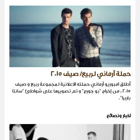
حملة آرماني لربيع/ صيف 2015
أطلق امبوريو آرماني حملته الاعلانية لمجموعة ربيع و صيف
2015 ، من إخراج "بو جورج" و تم تصويرها على شواطئ "سانتا
باربرا".
اخبار ونصائح