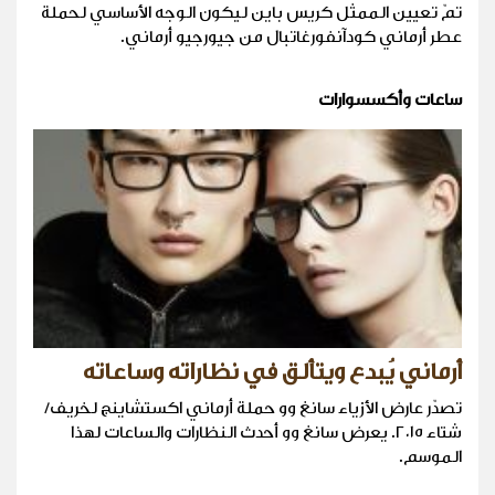
تمّ تعيين الممثل كريس باين ليكون الوجه الأساسي لحملة
عطر أرماني كودآنفورغاتبال من جيورجيو أرماني.
ساعات وأكسسوارات
أرماني يُبدع ويتألق في نظاراته وساعاته
تصدّر عارض الأزياء سانغ وو حملة أرماني اكستشاينج لخريف/
شتاء ٢٠١٥. يعرض سانغ وو أحدث النظارات والساعات لهذا
الموسم.