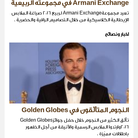
Armani Exchange في مجموعته الربيعية
تعيد مجموعةArmani Exchange لربيع ٢٠١٦ صياغة الملابس
الإيطالية الكلاسيكية من خلال التصاميم الراقية والحضرية .
اخبار ونصائح
النجوم المتألّقون في Golden Globes
تألّق الكثير من النجوم خلال حفل جوائزGolden Globes
٢٠١٦وارتدوا الملابس الرسمية والأنيقة من أجل الظهور
باطلالات مميّزة .