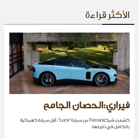
الأكثر قراءة
فيراري:الحصان الجامح
كشفت شركةFerrari عن سيارة“Luce”، أول سيارة كهربائية
بالكامل في تاريخها.