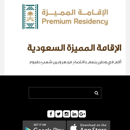
الإقامة المميزة السعودية
أقِم في وطنٍ ينعم باقتصادٍ مزدهر وبين شعبٍ طموح