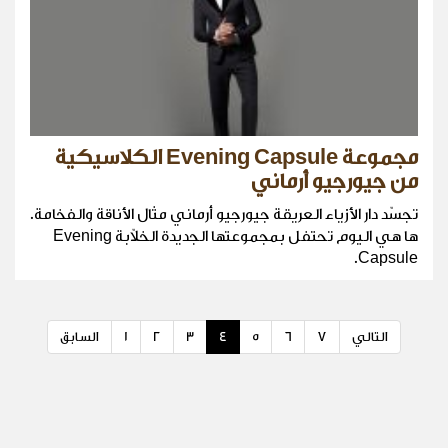
مجموعة Evening Capsule الكلاسيكية
من جيورجيو أرماني
تجسّد دار الأزياء العريقة جيورجيو أرماني مثال الأناقة والفخامة.
ها هي اليوم تحتفل بمجموعتها الجديدة الخلاّبة Evening
Capsule.
التالي
7
6
5
4
3
2
1
السابق