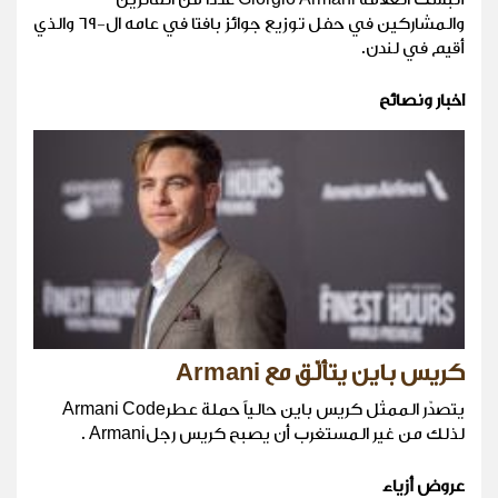
والمشاركين في حفل توزيع جوائز بافتا في عامه ال-٦٩ والذي
أقيم في لندن.
اخبار ونصائح
كريس باين يتألّق مع Armani
يتصدّر الممثل كريس باين حالياً حملة عطرArmani Code
لذلك من غير المستغرب أن يصبح كريس رجلArmani .
عروض أزياء