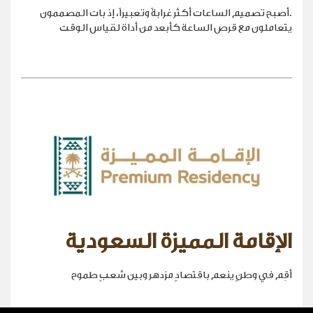
.أصبح تصميم الساعات أكثر غرابةً وتعبيراً، إذ بات المصممون
يتعاملون مع قرص الساعة كأبعد من أداة لقياس الوقت
الإقامة المميزة السعودية
أقِم في وطنٍ ينعم باقتصادٍ مزدهر وبين شعبٍ طموح