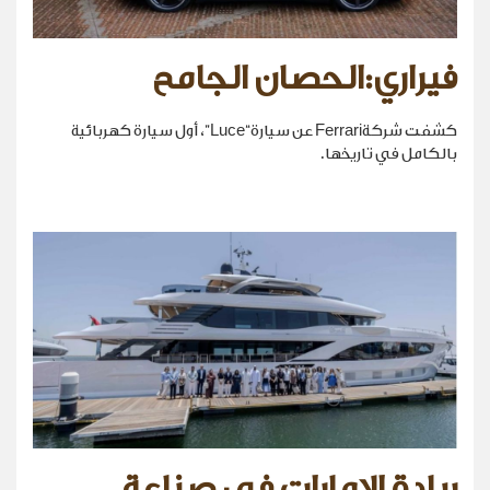
فيراري:الحصان الجامح
كشفت شركةFerrari عن سيارة“Luce”، أول سيارة كهربائية
بالكامل في تاريخها.
ريادة الإمارات في صناعة