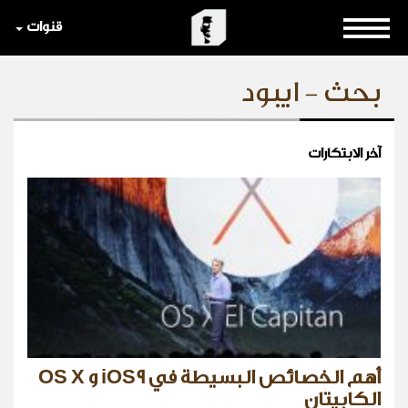
قنوات
بحث - ايبود
آخر الابتكارات
أهم الخصائص البسيطة في iOS9 و OS X
الكابيتان