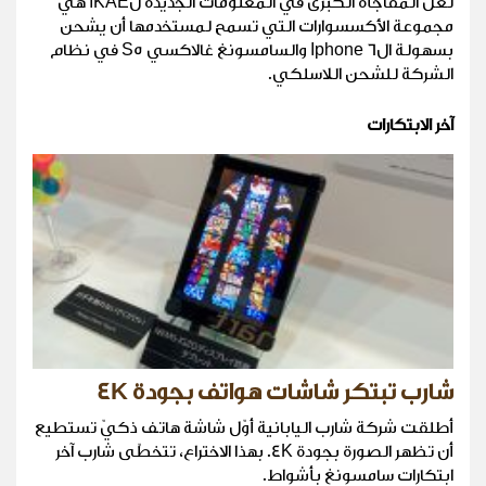
لعلّ المفاجأة الكبرى في المعلومات الجديدة لIKAE هي
مجموعة الأكسسوارات التي تسمح لمستخدمها أن يشحن
بسهولة الIphone 6 والسامسونغ غالاكسي S5 في نظام
الشركة للشحن اللاسلكي.
آخر الابتكارات
شارب تبتكر شاشات هواتف بجودة 4K
أطلقت شركة شارب اليابانية أوّل شاشة هاتف ذكيّ تستطيع
أن تظهر الصورة بجودة 4K. بهذا الاختراع، تتخطّى شارب آخر
ابتكارات سامسونغ بأشواط.