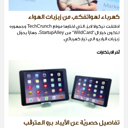
كهرباء لهواتفكم، من زبزبات الهواء
اطلقت نيكولا لابز، التي اختارها موقع TechCrunch وجمهوره
لتكون خيار ال"WildCard" من StartupAlley، جهازاً يحوّل
زبزبات الراديو الى تيار كهربائي.
آخر الابتكارات
تفاصيل حصريّة عن الأيباد برو المترقّب