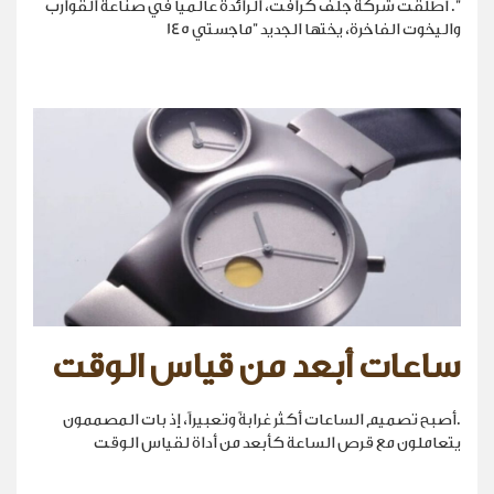
". أطلقت شركة جلف كرافت، الرائدة عالمياً في صناعة القوارب
واليخوت الفاخرة، يختها الجديد "ماجستي 145
ساعات أبعد من قياس الوقت
.أصبح تصميم الساعات أكثر غرابةً وتعبيراً، إذ بات المصممون
يتعاملون مع قرص الساعة كأبعد من أداة لقياس الوقت