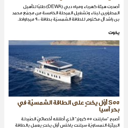
أصدرت هيئة كهرباء ومياه دبي (DEWA) طلبًا لتأهيل
المطوّرين لبناء وتشغيل المرحلة الخامسة من مجمّع محمد
بن راشد آل مكتوم للطاقة الشمسيّة بطاقة 900 ميجاواط.
يخوت
S55 أوّل يختٍ على الطاقة الشمسيّة في
بحر آسيا
أصبح "سايلنت 55 كروزر" الّذي أطلقه أخصائيّ الصّيدلة
البيئيّة النمساويّة سيلنت ياختس أوّل يختٍ يعمل بالطاقة