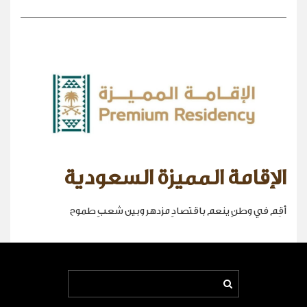
الإقامة المميزة السعودية
أقِم في وطنٍ ينعم باقتصادٍ مزدهر وبين شعبٍ طموح