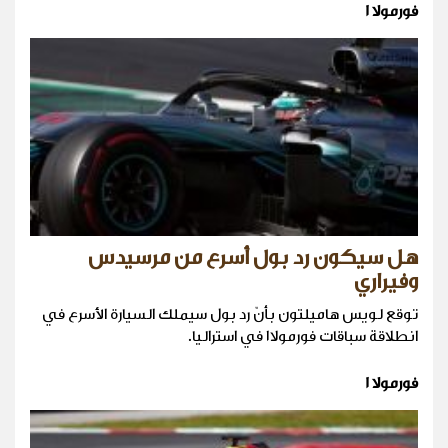
فورمولا 1
هل سيكون رد بول أسرع من مرسيدس
وفيراري
توقع لويس هاميلتون بأنّ رد بول سيملك السيارة الأسرع في
انطلاقة سباقات فورمولا١ في استراليا.
فورمولا 1