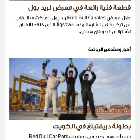
قطعة فنية رائعة في معرض لريد بول
خلال معرض Red Bull Curatesلريد بول، تمّ كشف النقاب
عن تركيبة فن الشارع المذهلةJigsaw التي خلقها الفنان
الأسترالي غيدو فان هيلتن.
أخبار ومشاهير الرياضة
بطولة دريفتينغ في الكويت
سيبدأ موسم جديد من تصفيات Red Bull Car Park