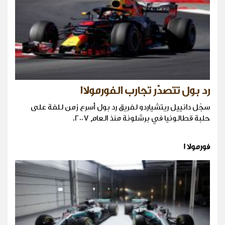
رد بول تتصدّر تجارب الفورمولا١
سجّل دانييل ريتشياردو لفريق رد بول أسرع زمن للفة على
حلبة قطالونيا في برشلونة منذ العام ٢٠٠٧.
فورمولا 1