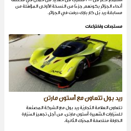
أنحاء الجزائر بكونهم جزءًا من النسخة الأولى المؤهّلة من
مسابقة ريد بُل كار بارك درفت في الجزائر.
مستجدات واختراعات
ريد بول تتعاون مع أستون مارتن
تتعاون العلامة التّجاريّة ريد بول مع الشركة المصنّعة
للسّيّارات الشّهيرة أستون مارتن، من أجل تجهيز السّيّارة
الخارقة منتصفة المحرّك الثّانية.