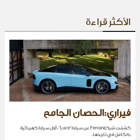
الأكثر قراءة
فيراري:الحصان الجامح
كشفت شركةFerrari عن سيارة“Luce”، أول سيارة كهربائية
بالكامل في تاريخها.