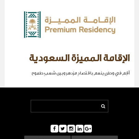
الإقامة المميزة السعودية
أقِم في وطنٍ ينعم باقتصادٍ مزدهر وبين شعبٍ طموح