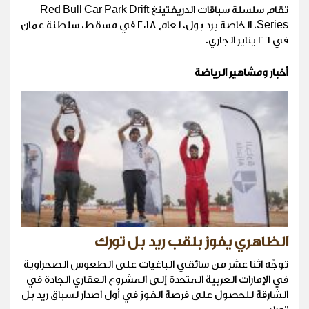
تقام سلسلة سباقات الدريفتينغ Red Bull Car Park Drift
Series، الخاصة برد بول، لعام ٢٠١٨ في مسقط، سلطنة عمان
في ٢٦ يناير الجاري.
أخبار ومشاهير الرياضة
الظاهري يفوز بلقب ريد بل تورك
توجّه اثنا عشر من سائقي الباغيات على الطعوس الصحراوية
في الإمارات العربية المتحدة إلى المشروع العقاري الجادة في
الشارقة للحصول على فرصة الفوز في أول اصدار لسباق ريد بل