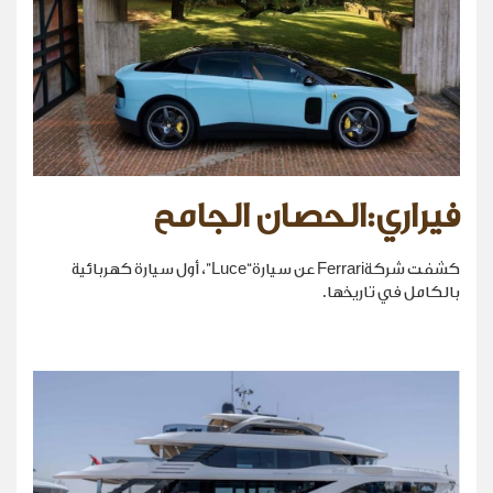
فيراري:الحصان الجامح
كشفت شركةFerrari عن سيارة“Luce”، أول سيارة كهربائية
بالكامل في تاريخها.