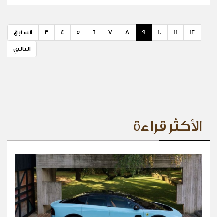
12
11
10
9
8
7
6
5
4
3
السابق
التالي
الأكثر قراءة