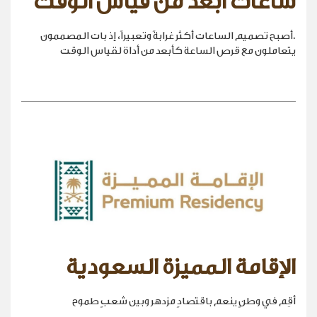
ساعات أبعد من قياس الوقت
.أصبح تصميم الساعات أكثر غرابةً وتعبيراً، إذ بات المصممون
يتعاملون مع قرص الساعة كأبعد من أداة لقياس الوقت
الإقامة المميزة السعودية
أقِم في وطنٍ ينعم باقتصادٍ مزدهر وبين شعبٍ طموح