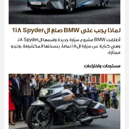
لماذا يجب على BMW صنع الi8 Spyder؟
أطلقت BMW مشروع سيّارة جديدة واسمها الi8 Spyder،
وهي كناية عن سيّارة الi8 تماماً، بنسختها المكشوفة ،وتبدو
ممتازة.
مستجدات واختراعات