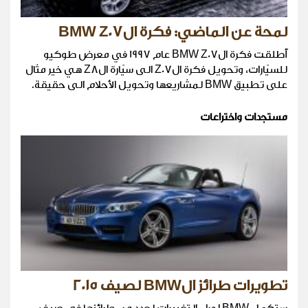
لمحة عن الماضي: فكرة الBMW Z07
أُطلقت فكرة الBMW Z07 عام 1997 في معرض طوكيو
للسيّارات، وتحويل فكرة الZ07 الى سيّارة الZ8 هي خير مثال
على تطبيق BMW لمشاريعها وتحويل الأحلام الى حقيقة.
مستجدات واختراعات
تطويرات طرائز الBMW لصيف 2015