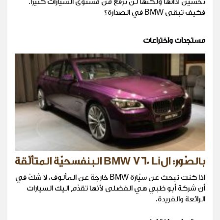
تحسين أدائها ولكنّها لن ترفع من مستوى السيّارات كثيراً.
فكيف تبقى BMW في الصدارة؟
مستجدات واختراعات
بالصّور: الBMW 760 Li البنفسحيّة المتألّقة
اذا كنت تبحث عن سيّارة BMW خارجة عن المألوف، لا شكّ في
أن شركة أبو ظبي هي الفضلى لأنها تقدّم اليك السيارات
الرائعة والفريدة.