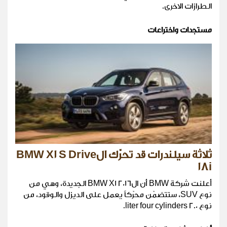
الطرازات الاخرى.
مستجدات واختراعات
ثلاثة سيلندرات قد تحرّك الBMW X1 S Drive
18i
أعلنت شركة BMW أن ال2016 BMW X1 الجديدة، وهي من
نوع SUV، ستتضمّن محرّكاً يعمل على الديزل والوقود، من
نوع 2.0 liter four cylinders.