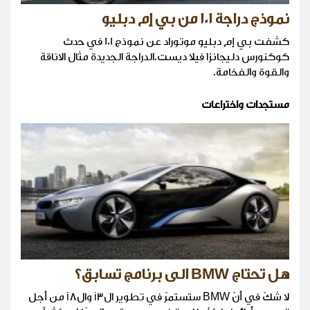
نموذج دراجة 101 من بي إم دبليو
كشفت بي إم دبليو موتوراد عن نموذج 101 في حدث
كوكنورس دليجانزا فيلا ديست.الدراجة الجديدة مثال الاناقة
والقوة والفخامة.
مستجدات واختراعات
هل تحتاج BMW الى برنامج تسابق؟
لا شكّ في أنّ BMW ستستمرّ في تطوير الi3 والi8 من أجل