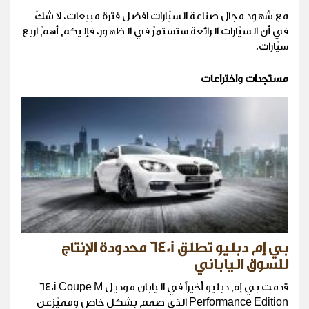
مع شهود مجال صناعة السيّارات افضل فترة مبيعات، لا شكّ
في أن السيّارات الرائعة ستستمرّ في الظهور، فإليكم أهمّ اربع
سيّارات.
مستجدات واختراعات
بي إم دبليو تطلق 640i محدودة الإنتاج
للسوق الياباني
قدمت بي إم دبليو أخيراً في اليابان موديل 640i Coupe M
Performance Edition الذي صمم بشكل خاص ومميّزعن