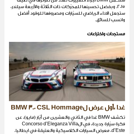
ستكمل BMW اجراء التغييرات لعدد من طرائزها في صيف
2015. وبفضل تحسينها للمحرّكات ذات الثلاثة والأربعة سيلندر،
ستجعل الاداء الرياضي للسيّارات ومصروفها للوقود أفضل
وانسب للسائق.
مستجدات واختراعات
غدا ،أول عرض لBMW 3.0 CSL Hommage
تكشف BMW غدا في الثاني والعشرين من أيّار (مايو)، عن
فكرة سيّارة جديدة، في الConcorso d’Eleganza Villa
d’Este، معرض السيارات الكلاسيكية والعتيقة في ايطاليا.