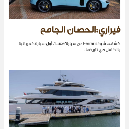
فيراري:الحصان الجامح
كشفت شركةFerrari عن سيارة“Luce”، أول سيارة كهربائية
بالكامل في تاريخها.