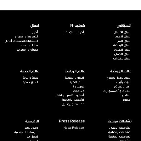
السبّاقون
كوفيد-19
اعمال
سباق الاعمال
آخر المستجدات
أخبار
سباق الاعلام
أشهر رجال الأعمال
سباق الفن
استثمارات وصفقات أعمال
سباق الرياضة
بدايات ناجحة
سباق العلوم
نصائح وإرشادات
سباق الجمال
سباق مختارات
عالم الموضة
عالم الرياضة
عالم الصحة
ستايل هذا الأسبوع
الخيول العربية
صحة و لياقة
عروض أزياء
عالم الكرة
اطباق صحية
اخبار ونصائح
فورمولا 1
ساعات وأكسسوارات
مغامرات
ستايل 101
أخبار ومشاهير الرياضة
عطور
الألعاب الأولمبية
مقابلات وبروفايل
نشاطات مرتقبة
Press Release
الرئيسية
نشاطات الاعمال
News Release
لإعلاناتكم
نشاطات رمضانية
سياسة الخصوصية
نشاطات الرياضة
إتصل بنا
نشاطات الفن
من نحن