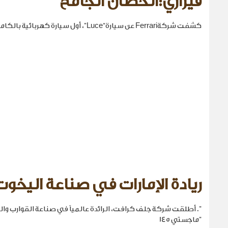
فيراري:الحصان الجامح
كشفت شركةFerrari عن سيارة“Luce”، أول سيارة كهربائية بالكامل في تاريخها.
ريادة الإمارات في صناعة اليخوت
". أطلقت شركة جلف كرافت، الرائدة عالمياً في صناعة القوارب والي
"ماجستي 145