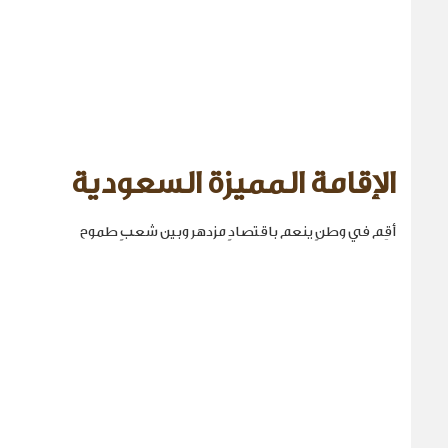
الإقامة المميزة السعودية
أقِم في وطنٍ ينعم باقتصادٍ مزدهر وبين شعبٍ طموح