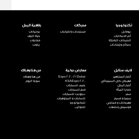
تكنولوجيا
محركات
رفاهية الرجل
بروفايل
مستجدات واختراعات
بوتيكات
آخر الابتكارات
حياة الترف
الشركات الناشئة
مقابلات
نصائح وإرشادات
يخوت
لايف ستايل
معارض دولية
من هنا وهناك
أخبار المشاهير
Expo 2020-21 Dubai
من هنا وهناك
مهرجان كان السينمائي
KSAExpo 2020
صورة اليوم
أخبار الرجل
جنيف للسيارات
خفايا المرأة
قطر للسيارات
سفر
ديترويت للسيارات
سينما و مسرح
للساعات و المجوهرات
مهرجانات و معارض
للتكنولوجيا
موسيقى وحفلات
للقوارب