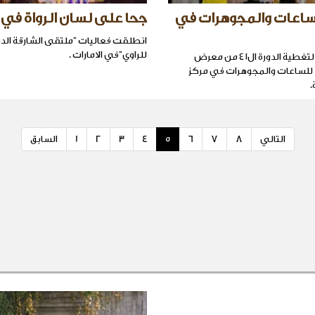
اعات والمجوهرات في
جحا على لسان الرواة في 
انطلقت فعاليات "ملتقى الشارقة الد
للراوي"في الامارات .
انجذب الاعلام لتغطية الدورة ال٤١ من معرض
 للساعات والمجوهرات في مركز
.
التالي
8
7
6
5
4
3
2
1
السابق