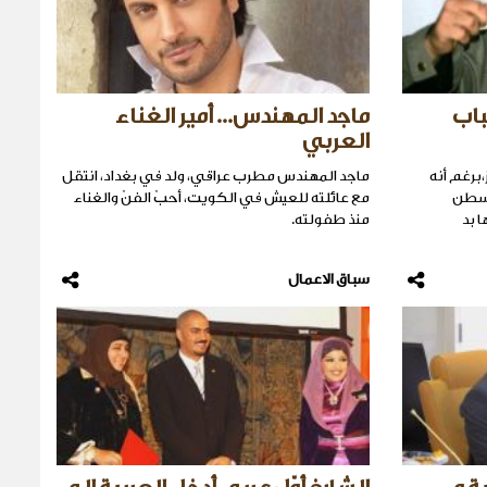
باب
ماجد المهندس... أمير الغناء
العربي
برغم أنه
ماجد المهندس مطرب عراقي، ولد في بغداد، انتقل
وسطن
مع عائلته للعيش في الكويت، أحبّ الفنّ والغناء
ا بد
منذ طفولته.
سباق الاعمال