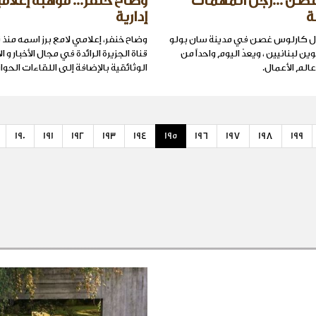
صن ...رجل المهمات
وضاح خنفر... موهبة إعلامي
ة
إدارية
ال كارلوس غصن في مدينة سان بولو
وضاح خنفر، إعلامي لامع برز اسمه منذ تو
وين لبنانيين ، ويعدّ اليوم واحداً من
قناة الجزيرة الرائدة في مجال الأخبار و ال
الوثائقية بالإضافة إلى اللقاءات الحوا
190
191
192
193
194
195
196
197
198
199