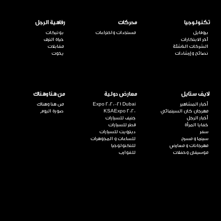
تكنولوجيا
محركات
رفاهية الرجل
بروفايل
مستجدات واختراعات
بوتيكات
آخر الابتكارات
حياة الترف
الشركات الناشئة
مقابلات
نصائح وإرشادات
يخوت
لايف ستايل
معارض دولية
من هنا وهناك
أخبار المشاهير
Expo 2020-21 Dubai
من هنا وهناك
مهرجان كان السينمائي
KSAExpo 2020
صورة اليوم
أخبار الرجل
جنيف للسيارات
خفايا المرأة
قطر للسيارات
سفر
ديترويت للسيارات
سينما و مسرح
للساعات و المجوهرات
مهرجانات و معارض
للتكنولوجيا
موسيقى وحفلات
للقوارب