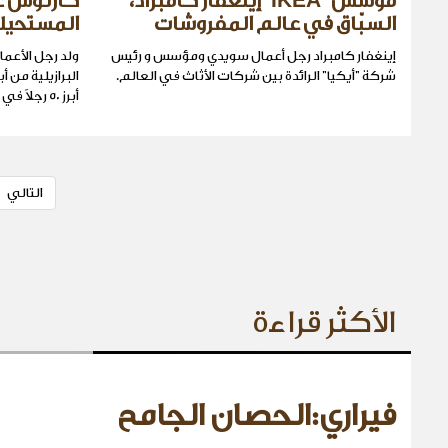
مؤسس "IKEA" إينغفار كامبراد،
كارلوس غ
السبّاق في عالم المفروشات
المستحيل
إينغفار كامبراد رجل أعمال سويدي ومؤسس و رئيس
ولد رجل الأعم
شركة "أيكيا" الرائدة بين شركات الأثاث في العالم.
البرازيلية من أب
أبرز 50 رجلاً في عالم الأعمال.
التالي
الأكثر قراءة
فيراري:الحصان الجامح