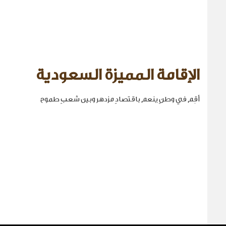
الإقامة المميزة السعودية
أقِم في وطنٍ ينعم باقتصادٍ مزدهر وبين شعبٍ طموح