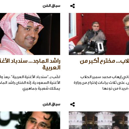
سباق الفن
اب... مخترع أكبر من
راشد الماجد... سندباد الأغن
العربية
بناني إيهاب محمد سمير الحلاب
لقّب بـ"سندباد الأغنية العربية" ،يعدّ وا
، على ثلاث براءات إختراع من وزارة
الأغنية السعودية، إنّه الفنان راشد الما
 فريدة من نوعها
يمتلك شعبية جماهيري
سباق الفن