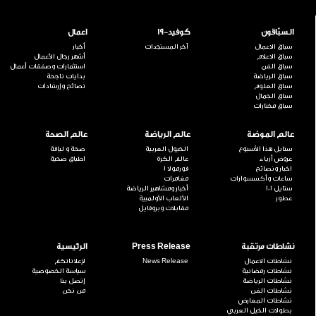
السبّاقون
كوفيد-19
اعمال
سباق الاعمال
آخر المستجدات
أخبار
سباق الاعلام
أشهر رجال الأعمال
سباق الفن
استثمارات وصفقات أعمال
سباق الرياضة
بدايات ناجحة
سباق العلوم
نصائح وإرشادات
سباق الجمال
سباق مختارات
عالم الموضة
عالم الرياضة
عالم الصحة
ستايل هذا الأسبوع
الخيول العربية
صحة و لياقة
عروض أزياء
عالم الكرة
اطباق صحية
اخبار ونصائح
فورمولا 1
ساعات وأكسسوارات
مغامرات
ستايل 101
أخبار ومشاهير الرياضة
عطور
الألعاب الأولمبية
مقابلات وبروفايل
نشاطات مرتقبة
Press Release
الرئيسية
نشاطات الاعمال
News Release
لإعلاناتكم
نشاطات رمضانية
سياسة الخصوصية
نشاطات الرياضة
إتصل بنا
نشاطات الفن
من نحن
نشاطات المعارض
بطولات الخيل العربي