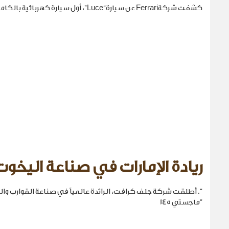
كشفت شركةFerrari عن سيارة“Luce”، أول سيارة كهربائية بالكامل في تاريخها.
ريادة الإمارات في صناعة اليخوت
". أطلقت شركة جلف كرافت، الرائدة عالمياً في صناعة القوارب والي
"ماجستي 145