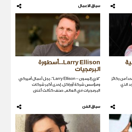
سباق الاعمال
ية
Larry Ellison...أسطورة
البرمجيات
حداً من ركائز
"لاري إليسون – Larry Ellison"، رجل أعمال أميركي
جد الذي
ومؤسس شركة أوراكل، إحدى أكبر شركات
البرمجيات في العالم. صنف كثالث أغنى
سباق الفن