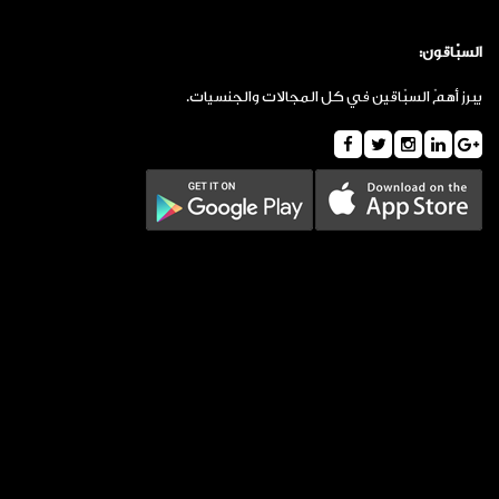
السبّاقون:
يبرز أهمّ السبّاقين في كل المجالات والجنسيات.