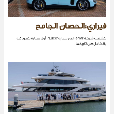
فيراري:الحصان الجامح
كشفت شركةFerrari عن سيارة“Luce”، أول سيارة كهربائية
بالكامل في تاريخها.