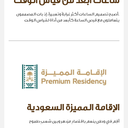
ساعات أبعد من قياس الوقت
.أصبح تصميم الساعات أكثر غرابةً وتعبيراً، إذ بات المصممون
يتعاملون مع قرص الساعة كأبعد من أداة لقياس الوقت
الإقامة المميزة السعودية
أقِم في وطنٍ ينعم باقتصادٍ مزدهر وبين شعبٍ طموح