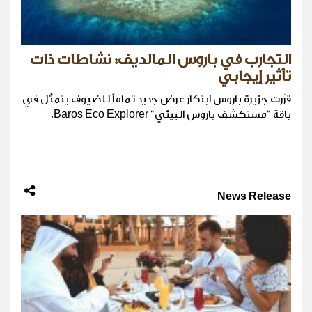
التجارب في باروس المالديف: نشاطات ذات
تأثير إيجابي
قرّرت جزيرة باروس ابتكار عرض جديد تماماً للضيوف يتمثّل في
باقة "مستكشف باروس البيئي" Baros Eco Explorer.
News Release