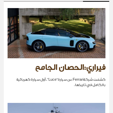
فيراري:الحصان الجامح
كشفت شركةFerrari عن سيارة“Luce”، أول سيارة كهربائية
بالكامل في تاريخها.