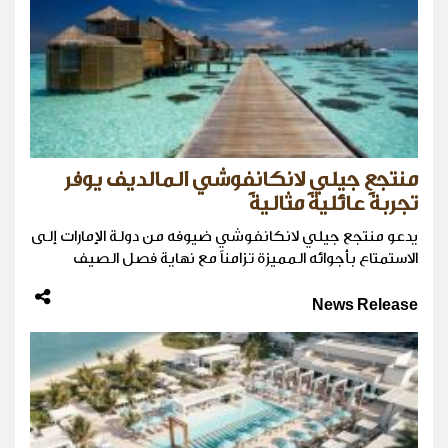
منتجع جيلي لانكانفوشي المالديف يوفر
تجربةً عائليةً مثاليةً
يدعو منتجع جيلي لانكانفوشي ضيوفه من دولة الإمارات إلى
الاستمتاع بأجوائه المميزة تزامناً مع نهاية فصل الصيف
News Release