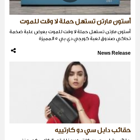
أستون مارتن تستهل حملة لا وقت للموت
أستون مارتن تستهل حملة لا وقت للموت بعرض علبة ضخمة
تحاكي صندوق لعبة كورجي دي بي 5 المميزة
News Release
حقائب دابل سي دو كارتييه