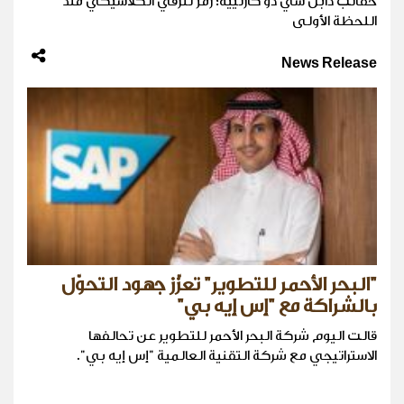
حقائب دابل سي دو كارتييه؛ رمز للرقي الكلاسيكي منذ
اللحظة الأولى
News Release
"البحر الأحمر للتطوير" تعزّز جهود التحوّل
بالشراكة مع "إس إيه بي"
قالت اليوم شركة البحر الأحمر للتطوير عن تحالفها
الاستراتيجي مع شركة التقنية العالمية "إس إيه بي".