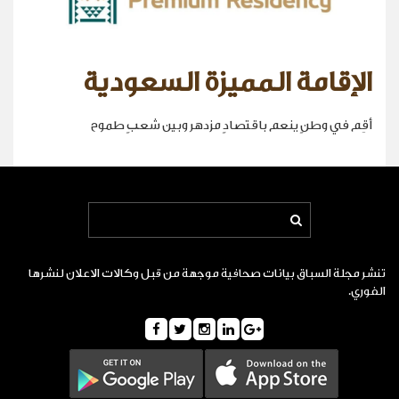
الإقامة المميزة السعودية
أقِم في وطنٍ ينعم باقتصادٍ مزدهر وبين شعبٍ طموح
تنشر مجلة السباق بيانات صحافية موجهة من قبل وكالات الاعلان لنشرها
الفوري.