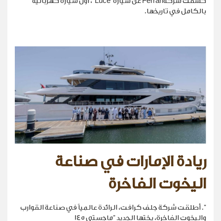
كشفت شركةFerrari عن سيارة“Luce”، أول سيارة كهربائية
بالكامل في تاريخها.
ريادة الإمارات في صناعة
اليخوت الفاخرة
". أطلقت شركة جلف كرافت، الرائدة عالمياً في صناعة القوارب
واليخوت الفاخرة، يختها الجديد "ماجستي 145