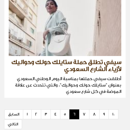
سيفي تطلق حملة ستايلك حولك وحواليك
لأزياء الشارع السعودي
أطلقت سيفي حملتها بمناسبة اليوم الوطني السعودي
بعنوان "ستايلك حولك وحواليك"، والتي تتحدث عن علاقة
الموضة في كل شارع سعودي
10
9
8
7
6
5
4
3
2
1
السابق
التالي