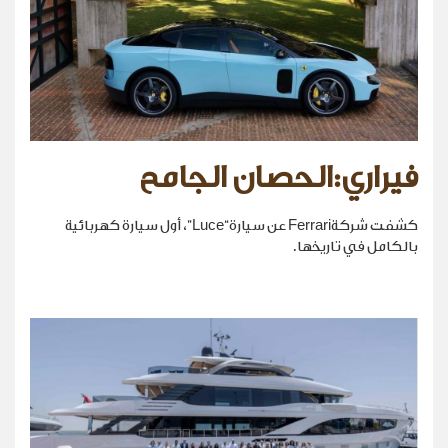
فيراري:الحصان الجامح
كشفت شركةFerrari عن سيارة“Luce”، أول سيارة كهربائية
بالكامل في تاريخها.