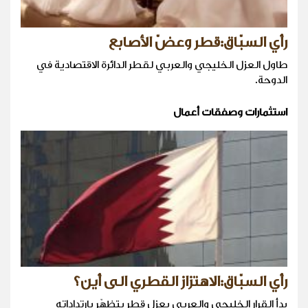
رأي السبّاق:قطر وعضّ الأصابع
طاول العزل الخليجي والعربي لقطر الدائرة الاقتصادية في
الدوحة.
استثمارات وصفقات أعمال
رأي السبّاق:الاهتزاز القطري الى أين؟
بدأ القرار الخليجي والعربي بعزل قطر يتظهّر بارتداداته