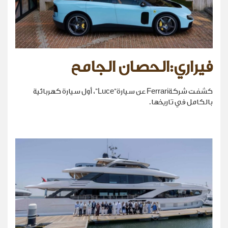
فيراري:الحصان الجامح
كشفت شركةFerrari عن سيارة“Luce”، أول سيارة كهربائية
بالكامل في تاريخها.