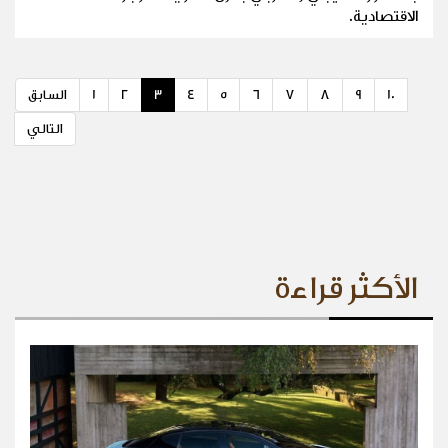
الاقتصادية.
10
9
8
7
6
5
4
3
2
1
السابق
التالي
الأكثر قراءة