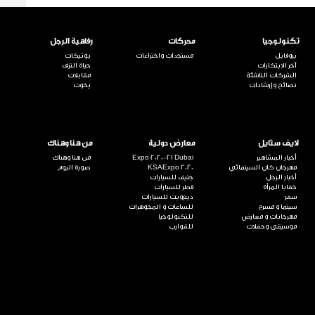
تكنولوجيا
محركات
رفاهية الرجل
بروفايل
مستجدات واختراعات
بوتيكات
آخر الابتكارات
حياة الترف
الشركات الناشئة
مقابلات
نصائح وإرشادات
يخوت
لايف ستايل
معارض دولية
من هنا وهناك
أخبار المشاهير
Expo 2020-21 Dubai
من هنا وهناك
مهرجان كان السينمائي
KSAExpo 2020
صورة اليوم
أخبار الرجل
جنيف للسيارات
خفايا المرأة
قطر للسيارات
سفر
ديترويت للسيارات
سينما و مسرح
للساعات و المجوهرات
مهرجانات و معارض
للتكنولوجيا
موسيقى وحفلات
للقوارب