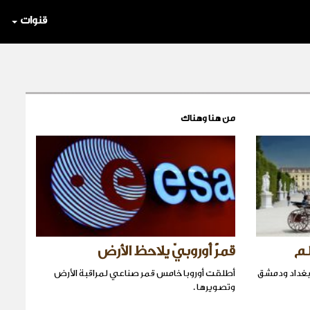
قنوات
من هنا وهناك
لم
قمرٌ أوروبيّ يلاحظ الأرض
وبغداد ودمشق
أطلقت أوروبا خامس قمر صناعي لمراقبة الأرض
وتصويرها .