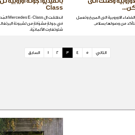
لاوروبية وصلت الى
ن...
Class
فضاء الاوروبية الى المريخ وتعمل
انطلقت ال lass
لتأكد من وصولها بسلام.
في جولةٍ مشوّقةٍ من لشبونة البرتغالي
شتوتغارت الألمانيّة.
التالي
5
4
3
2
1
السابق