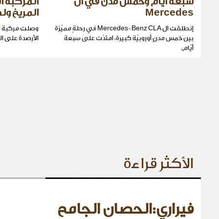
سبعة أيّام وخمس مدن في ال
المركبة ا
Mercedes
المريخ ولك
إنطلقت ال Mercedes-Benz CLA في رحلةٍ مميّزة
وصلت مركبة ال
بين خمس مدنٍ أوروبيّة كبيرة، امتدّت على سبعة
الأرصدة على ا
أيّام.
الأكثر قراءة
فيراري:الحصان الجامح