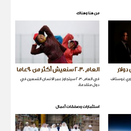
من هنا وهناك
العام ٢٠٣٠ سنعيش أكثر من ٩٠عاما
اوي غوستاف
في العام ٢٠٣٠ سيتجاوز عمر الانسان التسعين في
دول متقدمة.
استثمارات وصفقات أعمال