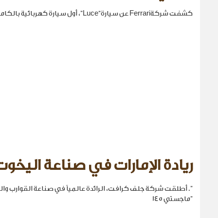
كشفت شركةFerrari عن سيارة“Luce”، أول سيارة كهربائية بالكامل في تاريخها.
ريادة الإمارات في صناعة اليخوت
". أطلقت شركة جلف كرافت، الرائدة عالمياً في صناعة القوارب والي
"ماجستي 145