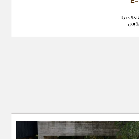
بالفيديو: جولة أوروبّية لل E-
Mercedes E-C المُطلقة حديثاً
ة إلى