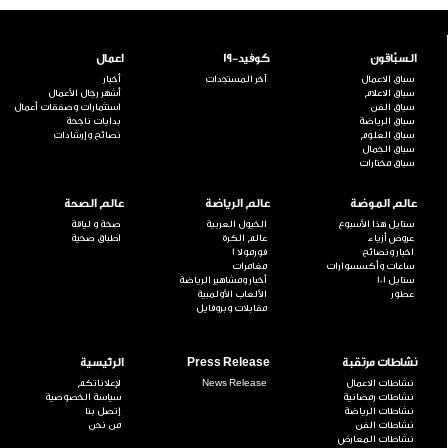
السبّاقون
كوفيد-19
اعمال
سباق الاعمال
آخر المستجدات
أخبار
سباق الاعلام
أشهر رجال الأعمال
سباق الفن
استثمارات وصفقات أعمال
سباق الرياضة
بدايات ناجحة
سباق العلوم
نصائح وإرشادات
سباق الجمال
سباق مختارات
عالم الموضة
عالم الرياضة
عالم الصحة
ستايل هذا الأسبوع
الخيول العربية
صحة و لياقة
عروض أزياء
عالم الكرة
اطباق صحية
اخبار ونصائح
فورمولا 1
ساعات وأكسسوارات
مغامرات
ستايل 101
أخبار ومشاهير الرياضة
عطور
الألعاب الأولمبية
مقابلات وبروفايل
نشاطات مرتقبة
Press Release
الرئيسية
نشاطات الاعمال
News Release
لإعلاناتكم
نشاطات رمضانية
سياسة الخصوصية
نشاطات الرياضة
إتصل بنا
نشاطات الفن
من نحن
نشاطات المعارض