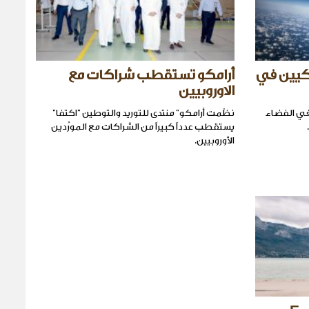
ركيين في
أرامكو تستقطب شراكات مع
الاوروبيين
 في الفضاء
نظّمت أرامكو” منتدى للتوريد والتوطين "اكتفا"
يستقطب عدداً كبيراً من الشراكات مع المورِّدين
الأوروبيين.