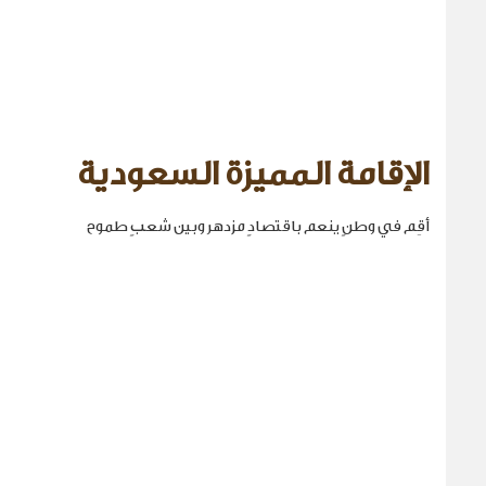
الإقامة المميزة السعودية
أقِم في وطنٍ ينعم باقتصادٍ مزدهر وبين شعبٍ طموح