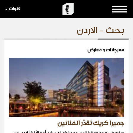
قنوات
بحث - الاردن
مهرجانات و معارض
جميرا كريك تقدّر الفنانين
ستعرض مجموعة فنادق جميرا كريك سايد أعمالاً لفنّانين من