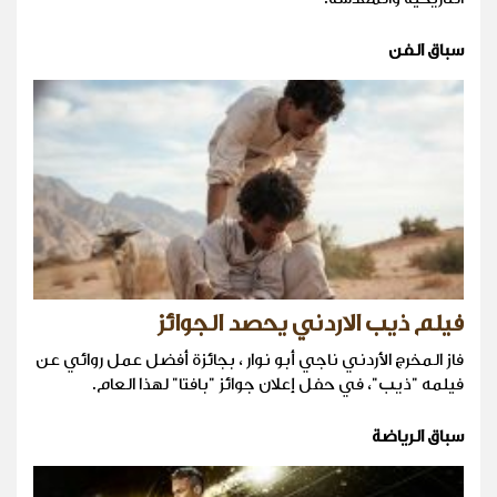
سباق الفن
فيلم ذيب الاردني يحصد الجوائز
فاز المخرج الأردني ناجي أبو نوار ، بجائزة أفضل عمل روائي عن
فيلمه "ذيب"، في حفل إعلان جوائز "بافتا" لهذا العام.
سباق الرياضة