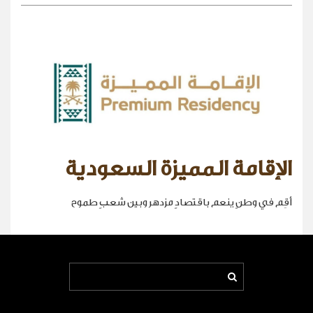
الإقامة المميزة السعودية
أقِم في وطنٍ ينعم باقتصادٍ مزدهر وبين شعبٍ طموح