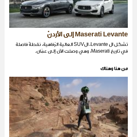
Maserati Levante إلى الأردنّ
تشكّل ال Levante، الSUV العالية الرّفاهية، نقطةً فاصلة
في تاريخ Maserati، وهي وصلت الآن إلى عمّان.
من هنا وهناك