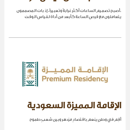
.أصبح تصميم الساعات أكثر غرابةً وتعبيراً، إذ بات المصممون
يتعاملون مع قرص الساعة كأبعد من أداة لقياس الوقت
الإقامة المميزة السعودية
أقِم في وطنٍ ينعم باقتصادٍ مزدهر وبين شعبٍ طموح