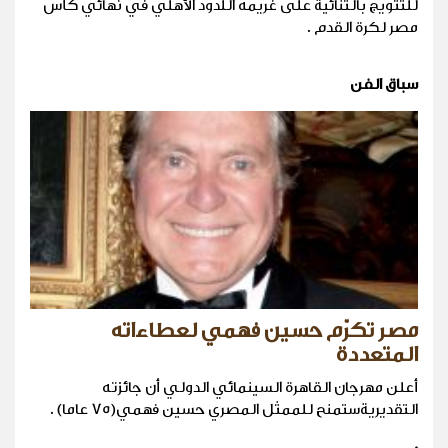
للتتويج بالثنائية على غريمه اللدود الأهلي في نهائي كأس
مصر لكرة القدم .
سباق الفن
مصر تكرّم حسين فهمي لعطاءاته
المتعددة
أعلن مهرجان القاهرة السينمائي الدولي أن جائزته
التقديريةستمنح للممثل المصري حسين فهمي(75 عاما) .