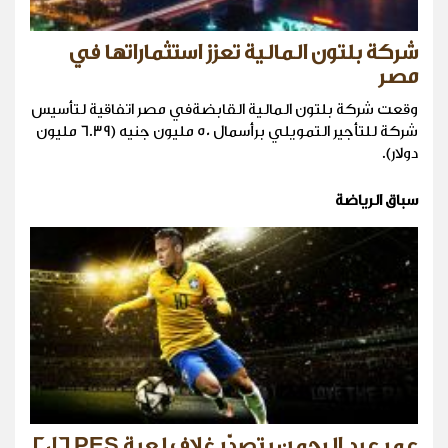
شركة بلتون المالية تعزز استثماراتها في
مصر
وقعت شركة بلتون المالية القابضةفي مصر اتفاقية لتأسيس
شركة للتأجير التمويلي برأسمال 50 مليون جنيه (6.39 مليون
دولار).
سباق الرياضة
عمر عبد الرحمن يتصدّر غلاف لعبة PES ٢٠١٦