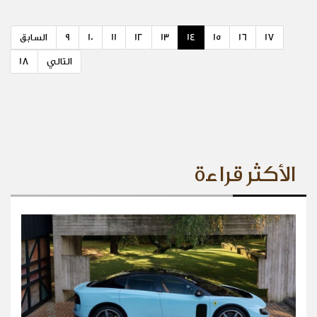
17
16
15
14
13
12
11
10
9
السابق
التالي
18
الأكثر قراءة