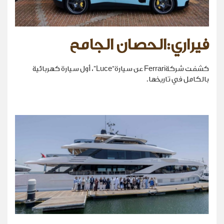
فيراري:الحصان الجامح
كشفت شركةFerrari عن سيارة“Luce”، أول سيارة كهربائية
بالكامل في تاريخها.