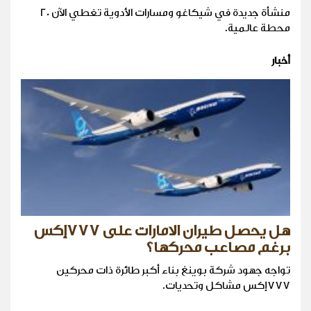
منشأة جديدة في شيكاغو ومسارات الأدوية تغطي الآن 20
محطة عالمية.
أخبار
هل يحصل طيران الامارات على ٧٧٧إكس
برغم مصاعب محركها؟
تواجه جهود شركة بوينغ بناء أكبر طائرة ذات محركين
٧٧٧إكس مشاكل وتحديات.