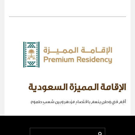
الإقامة المميزة السعودية
أقِم في وطنٍ ينعم باقتصادٍ مزدهر وبين شعبٍ طموح