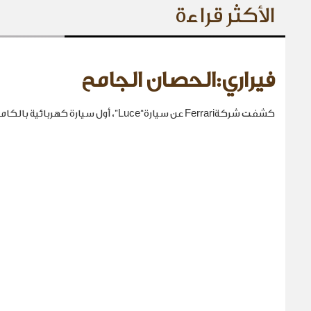
الأكثر قراءة
فيراري:الحصان الجامح
كشفت شركةFerrari عن سيارة“Luce”، أول سيارة كهربائية بالكامل في تاريخها.