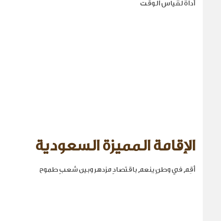
أداة لقياس الوقت
الإقامة المميزة السعودية
أقِم في وطنٍ ينعم باقتصادٍ مزدهر وبين شعبٍ طموح