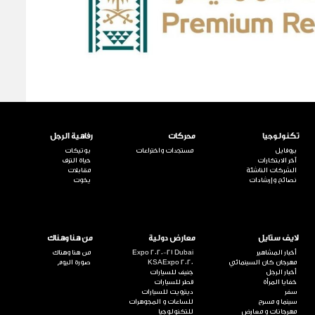
تكنولوجيا
محركات
رفاهية الرجل
بروفايل
مستجدات واختراعات
بوتيكات
آخر الابتكارات
حياة الترف
الشركات الناشئة
مقابلات
نصائح وإرشادات
يخوت
لايف ستايل
معارض دولية
من هنا وهناك
أخبار المشاهير
Expo 2020-21 Dubai
من هنا وهناك
مهرجان كان السينمائي
KSAExpo 2020
صورة اليوم
أخبار الرجل
جنيف للسيارات
خفايا المرأة
قطر للسيارات
سفر
ديترويت للسيارات
سينما و مسرح
للساعات و المجوهرات
مهرجانات و معارض
للتكنولوجيا