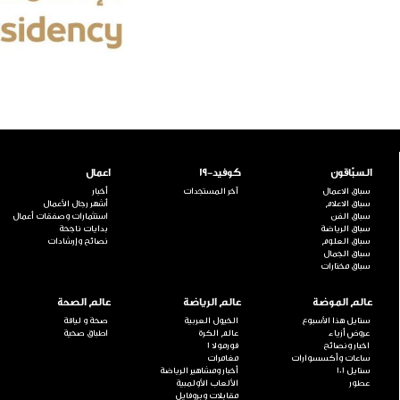
السبّاقون
كوفيد-19
اعمال
سباق الاعمال
آخر المستجدات
أخبار
سباق الاعلام
أشهر رجال الأعمال
سباق الفن
استثمارات وصفقات أعمال
سباق الرياضة
بدايات ناجحة
سباق العلوم
نصائح وإرشادات
سباق الجمال
سباق مختارات
عالم الموضة
عالم الرياضة
عالم الصحة
ستايل هذا الأسبوع
الخيول العربية
صحة و لياقة
عروض أزياء
عالم الكرة
اطباق صحية
اخبار ونصائح
فورمولا 1
ساعات وأكسسوارات
مغامرات
ستايل 101
أخبار ومشاهير الرياضة
عطور
الألعاب الأولمبية
مقابلات وبروفايل