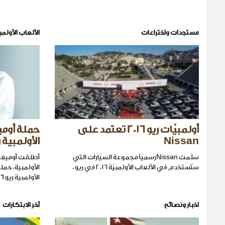
مستجدات واختراعات
الألعاب الأولمب
أولمبيّات ريو 2016 تعتمد على
حملة أوميغ
Nissan
الأولمبية ريو 
سلّمت Nissanرسميّاً مجموعة السيّارات التي
أطلقت أوميغا،
ستُستخدم في الألعاب الأولمبيّة ٢٠١٦ في ريو .
الأولمبية، حملت
الأولمبية ريو 2016
اخبار ونصائح
آخر الابتكارات