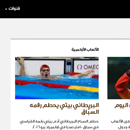
قنوات
الألعاب الأولمبية
 اليوم
البريطاني بيتي يحطم رقمه
السبّاق
لى الألعاب
حطم السباح البريطاني آدم بيتي رقمه القياسي
 إلى قمة جدول
في سباق ١٠٠متر صدرا في اولمبياد ريو ٢٠١٦.