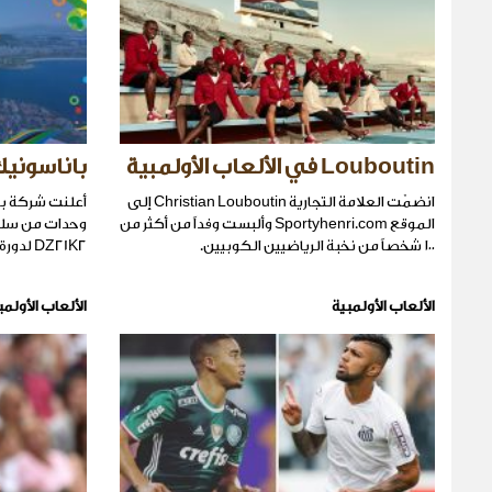
Louboutin في الألعاب الأولمبية
باناسونيك 
انضمّت العلامة التجارية Christian Louboutin إلى
الموقع Sportyhenri.com وألبست وفداً من أكثر من
١٠٠ شخصاً من نخبة الرياضيين الكوبيين.
DZ21K2 لدورة الألعاب الأولمبيّة في ريو .
الألعاب الأولمبية
الألعاب الأولمب