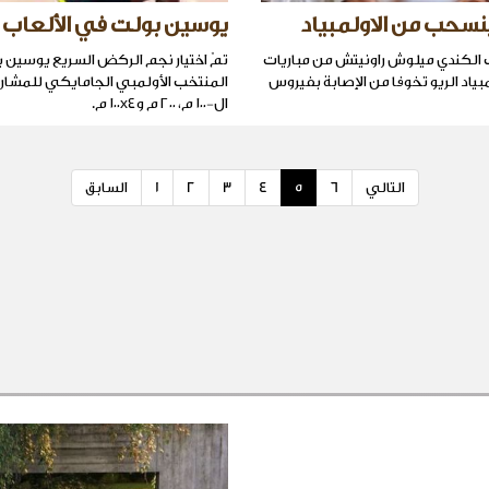
نسحب من الاولمبياد
يوسين بولت في الألعاب ا
الكندي ميلوش راونيتش من مباريات
تمّ اختيار نجم الركض السريع يوسين
ياد الريو تخوفا من الإصابة بفيروس
المنتخب الأولمبي الجامايكي للمشار
ال-١٠٠ م، ٢٠٠ م و١٠٠x٤ م.
التالي
6
5
4
3
2
1
السابق