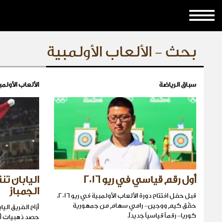
بحث - الألعاب الأولمبية
سباق الرياضة
الألعاب الأولمب
أول رقم قياسي في ريو ٢٠١٦
اليابان ت
الجمباز
قبل حفل افتتاح دورة الألعاب الأولمبية في ريو ٢٠١٦،
حقّق كيم ووجين- رامي سهام من جمهورية
أزاح الفريق الي
كوريا- رقماً قياسياً جديداً.
حصد ذهبيات أول