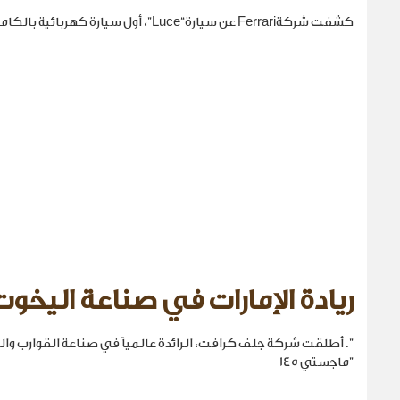
كشفت شركةFerrari عن سيارة“Luce”، أول سيارة كهربائية بالكامل في تاريخها.
ريادة الإمارات في صناعة اليخوت
". أطلقت شركة جلف كرافت، الرائدة عالمياً في صناعة القوارب والي
"ماجستي 145