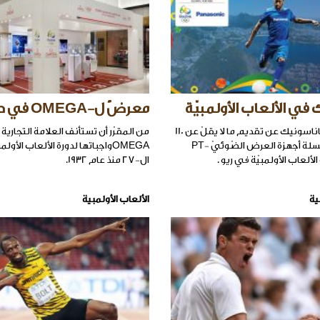
في الألعاب الأولمبيّة
معرضٌ ل-OMEGA في طوكيو
أعلنت شركة باناسونيك عن تقديم ما لا يقلّ عن 110
من المقرّر أن تستأنف العلامة التجارية 
وحدات من سلسلة أجهزة العرض الضّوئيّ PT-
OMEGAواجباتها لدورة الألعاب الأولم
ال-27 منذ عام 1932.
ية
الألعاب الأولمبية