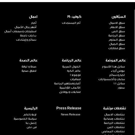
السبّاقون
كوفيد-19
اعمال
سباق الاعمال
آخر المستجدات
أخبار
سباق الاعلام
أشهر رجال الأعمال
سباق الفن
استثمارات وصفقات أعمال
سباق الرياضة
بدايات ناجحة
سباق العلوم
نصائح وإرشادات
سباق الجمال
سباق مختارات
عالم الموضة
عالم الرياضة
عالم الصحة
ستايل هذا الأسبوع
الخيول العربية
صحة و لياقة
عروض أزياء
عالم الكرة
اطباق صحية
اخبار ونصائح
فورمولا 1
ساعات وأكسسوارات
مغامرات
ستايل 101
أخبار ومشاهير الرياضة
عطور
الألعاب الأولمبية
مقابلات وبروفايل
نشاطات مرتقبة
Press Release
الرئيسية
نشاطات الاعمال
News Release
لإعلاناتكم
نشاطات رمضانية
سياسة الخصوصية
نشاطات الرياضة
إتصل بنا
نشاطات الفن
من نحن
نشاطات المعارض