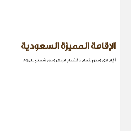
الإقامة المميزة السعودية
أقِم في وطنٍ ينعم باقتصادٍ مزدهر وبين شعبٍ طموح