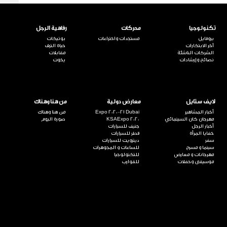
تكنولوجيا
محركات
رفاهية الرجل
بروفايل
مستجدات واختراعات
بوتيكات
آخر الابتكارات
حياة الترف
الشركات الناشئة
مقابلات
نصائح وإرشادات
يخوت
لايف ستايل
معارض دولية
من هنا وهناك
أخبار المشاهير
Expo 2020-21 Dubai
من هنا وهناك
مهرجان كان السينمائي
KSAExpo 2020
صورة اليوم
أخبار الرجل
جنيف للسيارات
خفايا المرأة
قطر للسيارات
سفر
ديترويت للسيارات
سينما و مسرح
للساعات و المجوهرات
مهرجانات و معارض
للتكنولوجيا
موسيقى وحفلات
للقوارب