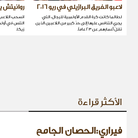
لاعبو الفريق البرازيلي في ريو ٢٠١٦
روانيتش ي
لطالما كانت كرة القدم الأولمبية للرجال، التي
انسحب اللاعب 
يجري التنافس عليها إلى حدّ كبير من اللاعبين الذين
التنس في أولمب
تقلّ أعمارهم عن ٢٣ عاماً.
زيكا.
الأكثر قراءة
فيراري:الحصان الجامح